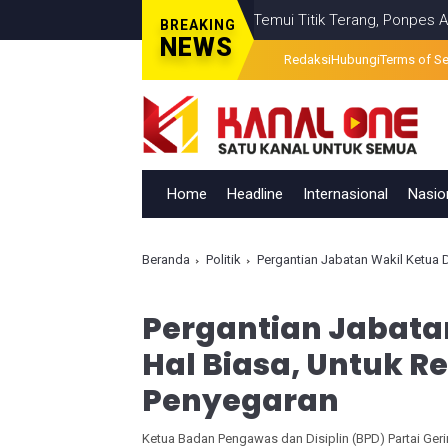
salahan Visual Berita Televisi Temui Titik Terang, Ponpes Al-Ishlah
BREAKING
NEWS
Redaksi
Hubungi
Terms of Se
Home
Headline
Internasional
Nasio
Beranda
Politik
️Pergantian Jabatan Wakil Ketua
️Pergantian Jabat
Hal Biasa, Untuk R
Penyegaran
Ketua Badan Pengawas dan Disiplin (BPD) Partai Geri