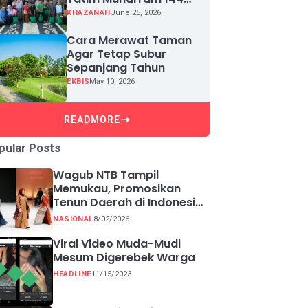
H, Puluhan Anak Yatim
KHAZANAH
June 25, 2026
Terima Santunan
Cara Merawat Taman
Agar Tetap Subur
Sepanjang Tahun
EKBIS
May 10, 2026
READMORE
pular Posts
Wagub NTB Tampil
Memukau, Promosikan
Tenun Daerah di Indonesia
Fashion Week 2026
NASIONAL
8/02/2026
Viral Video Muda-Mudi
Mesum Digerebek Warga
HEADLINE
11/15/2023