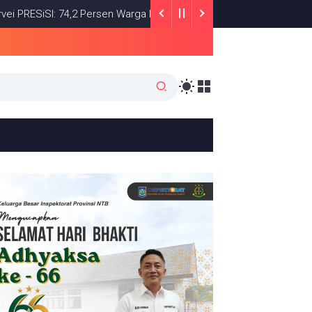
SiSI: 74,2 Persen Warga Puas dengan Satu Tahun Kinerja Bupati L