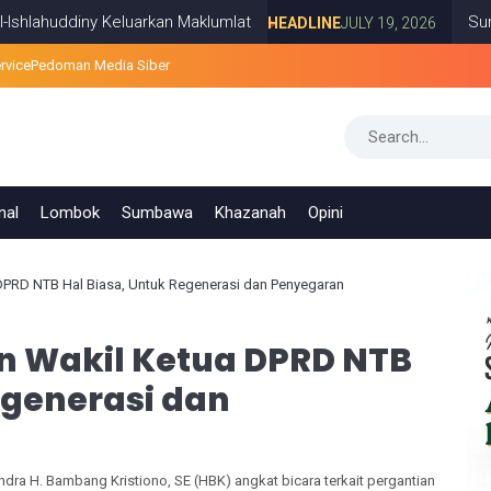
uddiny Keluarkan Maklumlat
Survei PRE
HEADLINE
JULY 19, 2026
rvice
Pedoman Media Siber
nal
Lombok
Sumbawa
Khazanah
Opini
 DPRD NTB Hal Biasa, Untuk Regenerasi dan Penyegaran
an Wakil Ketua DPRD NTB
egenerasi dan
ndra H. Bambang Kristiono, SE (HBK) angkat bicara terkait pergantian