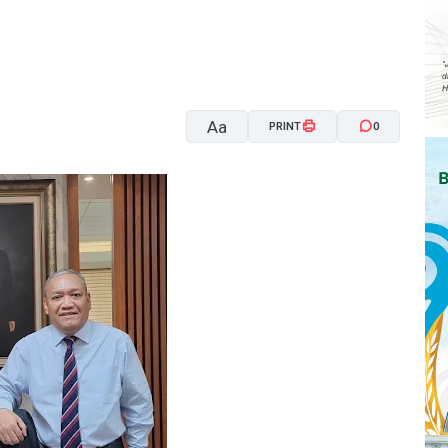
Aa
PRINT
0
A-
A+