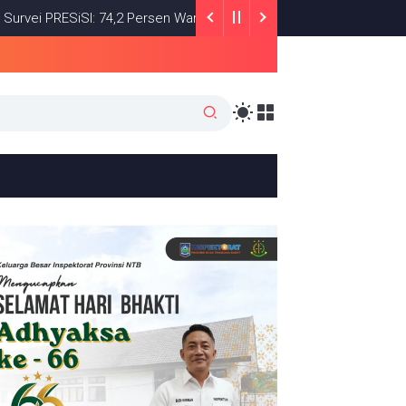
ESiSI: 74,2 Persen Warga Puas dengan Satu Tahun Kinerja Bupati 