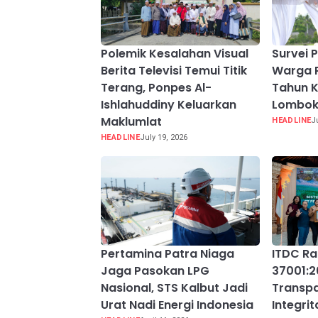
Polemik Kesalahan Visual
Survei P
Berita Televisi Temui Titik
Warga 
Terang, Ponpes Al-
Tahun K
Ishlahuddiny Keluarkan
Lombok
Maklumlat
HEADLINE
J
HEADLINE
July 19, 2026
Pertamina Patra Niaga
ITDC Rai
Jaga Pasokan LPG
37001:2
Nasional, STS Kalbut Jadi
Transpa
Urat Nadi Energi Indonesia
Integri