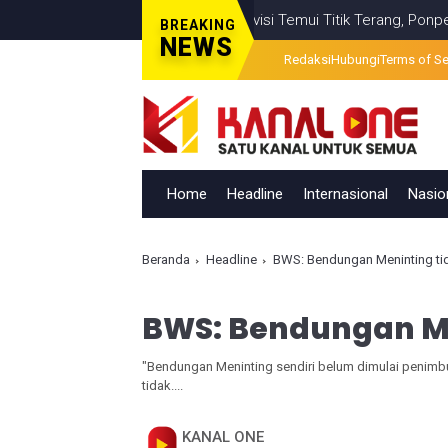
esalahan Visual Berita Televisi Temui Titik Terang, Ponpes Al-Ishl
BREAKING
NEWS
Redaksi
Hubungi
Terms of Se
Home
Headline
Internasional
Nasio
Beranda
Headline
BWS: Bendungan Meninting ti
BWS: Bendungan Me
"Bendungan Meninting sendiri belum dimulai penimbun
tidak....
KANAL ONE