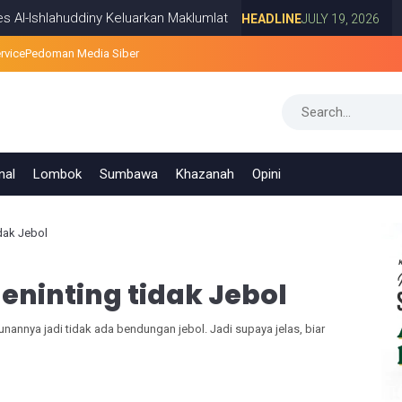
ahuddiny Keluarkan Maklumlat
Survei PR
HEADLINE
JULY 19, 2026
rvice
Pedoman Media Siber
nal
Lombok
Sumbawa
Khazanah
Opini
dak Jebol
ninting tidak Jebol
annya jadi tidak ada bendungan jebol. Jadi supaya jelas, biar