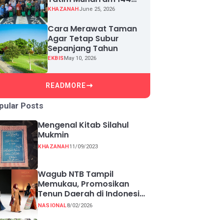
H, Puluhan Anak Yatim
KHAZANAH
June 25, 2026
Terima Santunan
Cara Merawat Taman
Agar Tetap Subur
Sepanjang Tahun
EKBIS
May 10, 2026
READMORE
pular Posts
Mengenal Kitab Silahul
Mukmin
KHAZANAH
11/09/2023
Wagub NTB Tampil
Memukau, Promosikan
Tenun Daerah di Indonesia
Fashion Week 2026
NASIONAL
8/02/2026