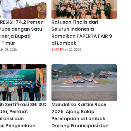
RESiSI: 74,2 Persen
Ratusan Finalis dari
Puas dengan Satu
Seluruh Indonesia
inerja Bupati
Ramaikan FAPERTA FAIR 9
 Timur
di Lombok
uly 08, 2026
EKRAF
May 23, 2026
h Sertifikasi SNI ISO
Mandalika Kartini Race
016, Perkuat
2026: Ajang Balap
ransi dan
Perempuan di Lombok
tas Pengelolaan
Dorong Emansipasi dan