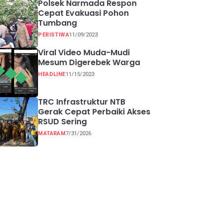
Polsek Narmada Respon
Cepat Evakuasi Pohon
Tumbang
PERISTIWA
11/09/2023
Viral Video Muda-Mudi
Mesum Digerebek Warga
HEADLINE
11/15/2023
TRC Infrastruktur NTB
Gerak Cepat Perbaiki Akses
RSUD Sering
MATARAM
7/31/2026