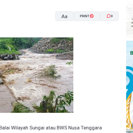
Aa
PRINT
0
A-
A+
 Balai Wilayah Sungai atau BWS Nusa Tenggara