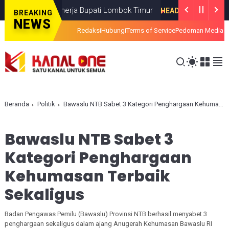
Tahun Kinerja Bupati Lombok Timur
Ra
HEADLINE
JULY 08, 2026
BREAKING
NEWS
Redaksi
Hubungi
Terms of Service
Pedoman Media S
Beranda
Politik
Bawaslu NTB Sabet 3 Kategori Penghargaan Kehumasan Terbaik Sekaligus
Bawaslu NTB Sabet 3
Kategori Penghargaan
Kehumasan Terbaik
Sekaligus
Badan Pengawas Pemilu (Bawaslu) Provinsi NTB berhasil menyabet 3
penghargaan sekaligus dalam ajang Anugerah Kehumasan Bawaslu RI