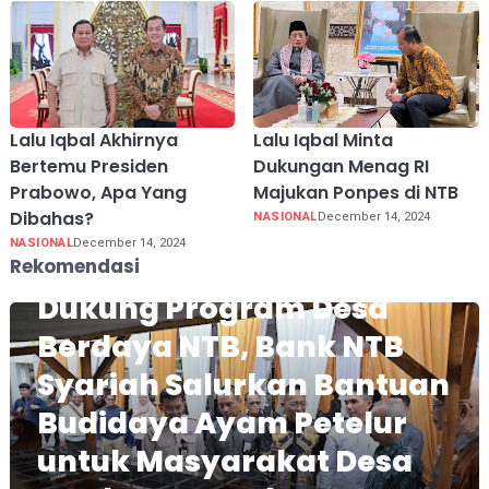
Lalu Iqbal Akhirnya
Lalu Iqbal Minta
Bertemu Presiden
Dukungan Menag RI
Prabowo, Apa Yang
Majukan Ponpes di NTB
Dibahas?
NASIONAL
December 14, 2024
NASIONAL
December 14, 2024
Rekomendasi
Dukung Program Desa
Berdaya NTB, Bank NTB
Syariah Salurkan Bantuan
Budidaya Ayam Petelur
untuk Masyarakat Desa