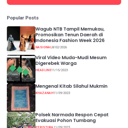
Popular Posts
Wagub NTB Tampil Memukau,
Promosikan Tenun Daerah di
Indonesia Fashion Week 2026
NASIONAL
8/02/2026
Viral Video Muda-Mudi Mesum
Digerebek Warga
HEADLINE
11/15/2023
Mengenal Kitab Silahul Mukmin
KHAZANAH
11/09/2023
Polsek Narmada Respon Cepat
Evakuasi Pohon Tumbang
PERISTIWA
11/09/2023