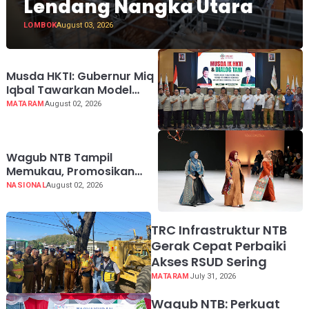
Lendang Nangka Utara
LOMBOK
August 03, 2026
Musda HKTI: Gubernur Miq
Iqbal Tawarkan Model
Pertanian ala FELDA
MATARAM
August 02, 2026
Malaysia
Wagub NTB Tampil
Memukau, Promosikan
Tenun Daerah di Indonesia
NASIONAL
August 02, 2026
Fashion Week 2026
TRC Infrastruktur NTB
Gerak Cepat Perbaiki
Akses RSUD Sering
MATARAM
July 31, 2026
Wagub NTB: Perkuat