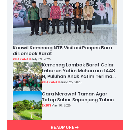
Kanwil Kemenag NTB Visitasi Ponpes Baru
di Lombok Barat
KHAZANAH
July 09, 2026
Kemenag Lombok Barat Gelar
Lebaran Yatim Muharram 1448
H, Puluhan Anak Yatim Terima
Santunan
KHAZANAH
June 25, 2026
Cara Merawat Taman Agar
Tetap Subur Sepanjang Tahun
EKBIS
May 10, 2026
READMORE