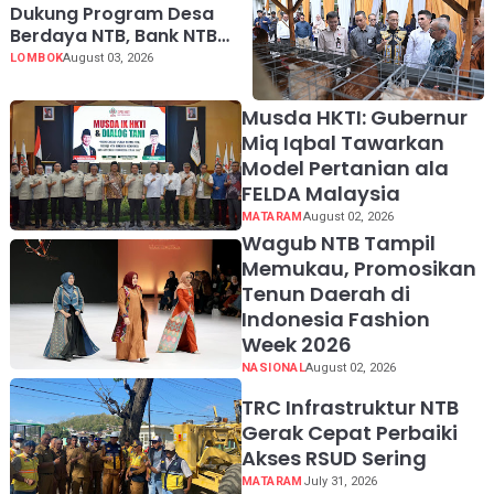
Dukung Program Desa
Berdaya NTB, Bank NTB
Syariah Salurkan Bantuan
LOMBOK
August 03, 2026
Budidaya Ayam Petelur
untuk Masyarakat Desa
Musda HKTI: Gubernur
Lendang Nangka Utara
Miq Iqbal Tawarkan
Model Pertanian ala
FELDA Malaysia
MATARAM
August 02, 2026
Wagub NTB Tampil
Memukau, Promosikan
Tenun Daerah di
Indonesia Fashion
Week 2026
NASIONAL
August 02, 2026
TRC Infrastruktur NTB
Gerak Cepat Perbaiki
Akses RSUD Sering
MATARAM
July 31, 2026