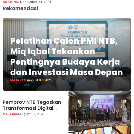
NASIONAL
December 14, 2024
Rekomendasi
Pelatihan Calon PMI NTB,
Miq Iqbal Tekankan
Pentingnya Budaya Kerja
dan Investasi Masa Depan
MATARAM
August 03, 2026
Pemprov NTB Tegaskan
Transformasi Digital
Berawal dari Perubahan
MATARAM
August 03, 2026
Cara Berpikir di SENASTIF
2026