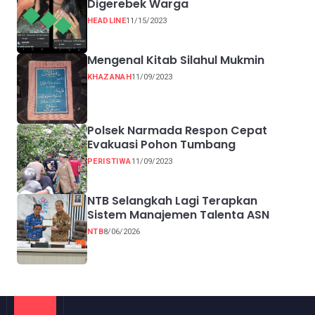
Digerebek Warga
HEADLINE
11/15/2023
Mengenal Kitab Silahul Mukmin
KHAZANAH
11/09/2023
Polsek Narmada Respon Cepat
Evakuasi Pohon Tumbang
PERISTIWA
11/09/2023
NTB Selangkah Lagi Terapkan
Sistem Manajemen Talenta ASN
NTB
8/06/2026