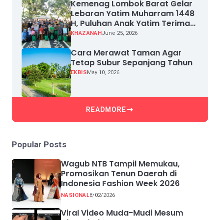
Kemenag Lombok Barat Gelar
Lebaran Yatim Muharram 1448
H, Puluhan Anak Yatim Terima
Santunan
KHAZANAH
June 25, 2026
Cara Merawat Taman Agar
Tetap Subur Sepanjang Tahun
EKBIS
May 10, 2026
READMORE
Popular Posts
Wagub NTB Tampil Memukau,
Promosikan Tenun Daerah di
Indonesia Fashion Week 2026
NASIONAL
8/02/2026
Viral Video Muda-Mudi Mesum