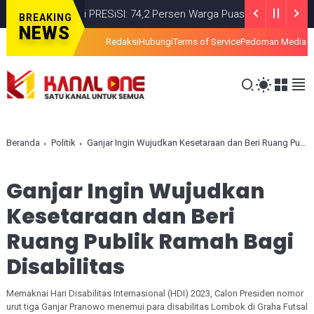
Survei PRESiSI: 74,2 Persen Warga Puas dengan Satu Tahun Kine
BREAKING
NEWS
Redaksi
Hubungi
Terms of Service
Pedoman Media S
Beranda
Politik
Ganjar Ingin Wujudkan Kesetaraan dan Beri Ruang Publik Ramah Bagi Disabilitas
Ganjar Ingin Wujudkan
Kesetaraan dan Beri
Ruang Publik Ramah Bagi
Disabilitas
Memaknai Hari Disabilitas Internasional (HDI) 2023, Calon Presiden nomor
urut tiga Ganjar Pranowo menemui para disabilitas Lombok di Graha Futsal