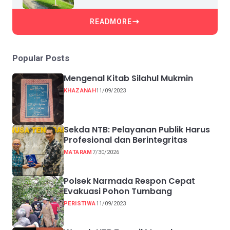
READMORE
Popular Posts
Mengenal Kitab Silahul Mukmin
KHAZANAH
11/09/2023
Sekda NTB: Pelayanan Publik Harus
Profesional dan Berintegritas
MATARAM
7/30/2026
Polsek Narmada Respon Cepat
Evakuasi Pohon Tumbang
PERISTIWA
11/09/2023