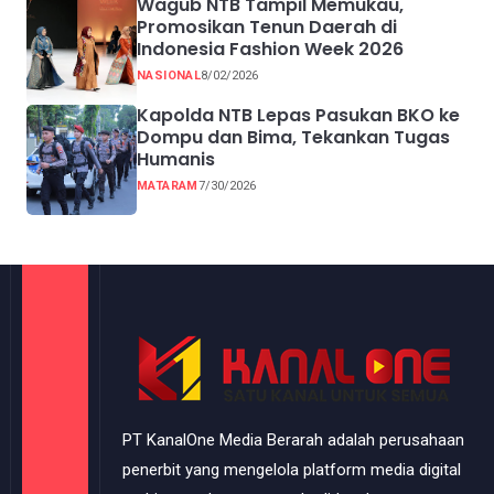
Wagub NTB Tampil Memukau,
Promosikan Tenun Daerah di
Indonesia Fashion Week 2026
NASIONAL
8/02/2026
Kapolda NTB Lepas Pasukan BKO ke
Dompu dan Bima, Tekankan Tugas
Humanis
MATARAM
7/30/2026
PT KanalOne Media Berarah adalah perusahaan
penerbit yang mengelola platform media digital