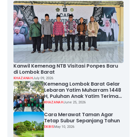
Kanwil Kemenag NTB Visitasi Ponpes Baru
di Lombok Barat
KHAZANAH
July 09, 2026
Kemenag Lombok Barat Gelar
Lebaran Yatim Muharram 1448
H, Puluhan Anak Yatim Terima
Santunan
KHAZANAH
June 25, 2026
Cara Merawat Taman Agar
Tetap Subur Sepanjang Tahun
EKBIS
May 10, 2026