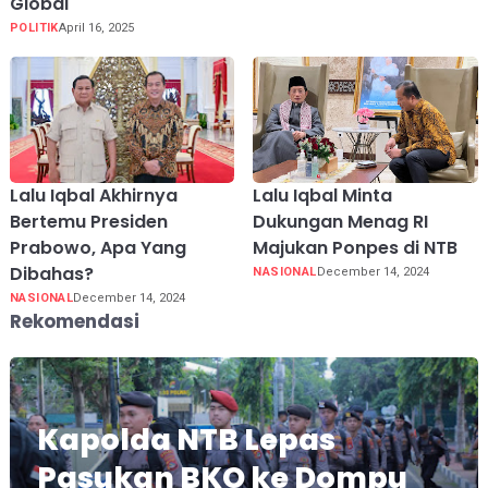
Global
POLITIK
April 16, 2025
Lalu Iqbal Akhirnya
Lalu Iqbal Minta
Bertemu Presiden
Dukungan Menag RI
Prabowo, Apa Yang
Majukan Ponpes di NTB
Dibahas?
NASIONAL
December 14, 2024
NASIONAL
December 14, 2024
Rekomendasi
Kapolda NTB Lepas
Pasukan BKO ke Dompu