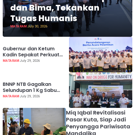
dan Bima, Tekankan
Tugas Humanis
MATARAM
July 30, 2026
Gubernur dan Ketum
Kadin Sepakat Perkuat
Kolaborasi Investasi,
MATARAM
July 29, 2026
Anindya Apresiasi
Pertumbuhan Ekonomi NTB
13,24 Persen
BNNP NTB Gagalkan
Selundupan 1 Kg Sabu
Jaringan Malaysia -
MATARAM
July 29, 2026
Lombok, Modus Disimpan
di Korset hingga Dubur
Miq Iqbal Revitalisasi
Pasar Kuta, Siap Jadi
Penyangga Pariwisata
Mandalika