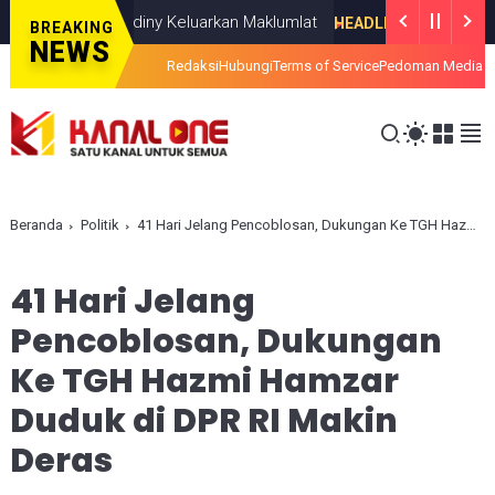
-Ishlahuddiny Keluarkan Maklumlat
Surv
HEADLINE
JULY 19, 2026
BREAKING
NEWS
Redaksi
Hubungi
Terms of Service
Pedoman Media S
Beranda
Politik
41 Hari Jelang Pencoblosan, Dukungan Ke TGH Hazmi Hamzar Duduk di DPR RI Makin Deras
41 Hari Jelang
Pencoblosan, Dukungan
Ke TGH Hazmi Hamzar
Duduk di DPR RI Makin
Deras