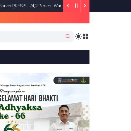
SiSI: 74,2 Persen Warga Puas dengan Satu Tahun Kinerja Bupati L