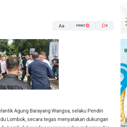
Aa
PRINT
0
A-
A+
lantik Agung Barayang Wangsa, selaku Pendiri
ndu Lombok, secara tegas menyatakan dukungan