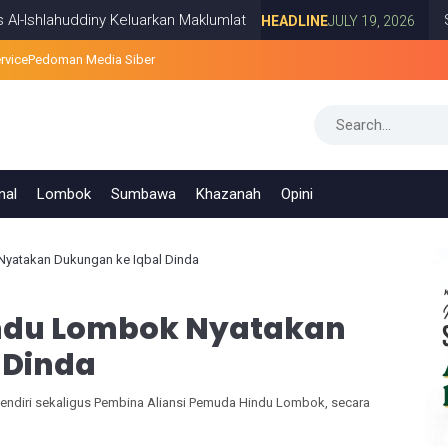
huddiny Keluarkan Maklumlat
Survei PRE
HEADLINE
JULY 19, 2026
rvice
Pedoman Media Siber
nal
Lombok
Sumbawa
Khazanah
Opini
Nyatakan Dukungan ke Iqbal Dinda
indu Lombok Nyatakan
 Dinda
endiri sekaligus Pembina Aliansi Pemuda Hindu Lombok, secara