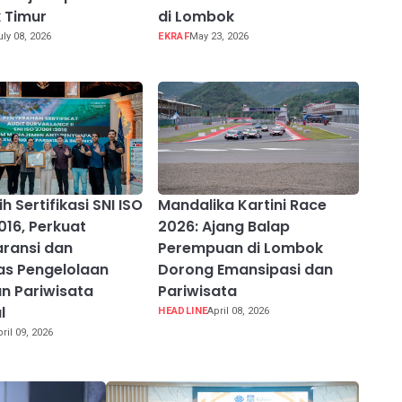
 Timur
di Lombok
uly 08, 2026
EKRAF
May 23, 2026
h Sertifikasi SNI ISO
Mandalika Kartini Race
016, Perkuat
2026: Ajang Balap
ransi dan
Perempuan di Lombok
tas Pengelolaan
Dorong Emansipasi dan
n Pariwisata
Pariwisata
l
HEADLINE
April 08, 2026
pril 09, 2026