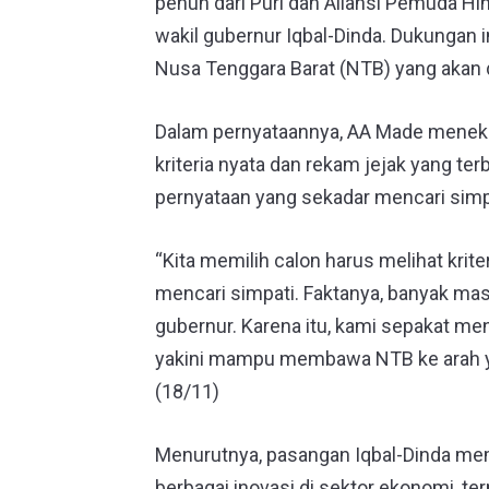
penuh dari Puri dan Aliansi Pemuda H
wakil gubernur Iqbal-Dinda. Dukungan
Nusa Tenggara Barat (NTB) yang akan 
Dalam pernyataannya, AA Made menek
kriteria nyata dan rekam jejak yang terb
pernyataan yang sekadar mencari simp
“Kita memilih calon harus melihat krit
mencari simpati. Faktanya, banyak m
gubernur. Karena itu, kami sepakat m
yakini mampu membawa NTB ke arah yan
(18/11)
Menurutnya, pasangan Iqbal-Dinda mem
berbagai inovasi di sektor ekonomi, te