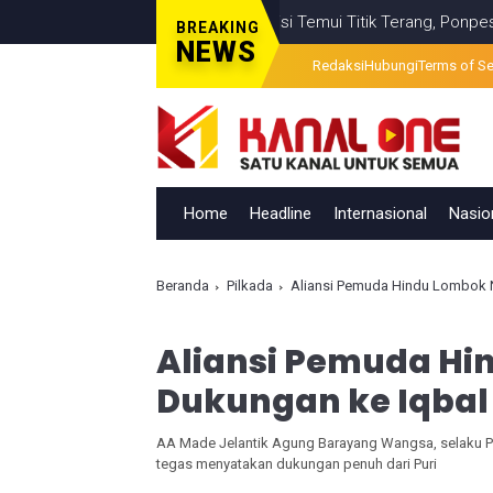
salahan Visual Berita Televisi Temui Titik Terang, Ponpes Al-Ishla
BREAKING
NEWS
Redaksi
Hubungi
Terms of Se
Home
Headline
Internasional
Nasio
Beranda
Pilkada
Aliansi Pemuda Hindu Lombok 
Aliansi Pemuda H
Dukungan ke Iqbal
AA Made Jelantik Agung Barayang Wangsa, selaku P
tegas menyatakan dukungan penuh dari Puri