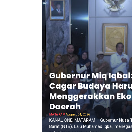
Gubernur Miq Iqbal
Cagar Budaya Har
Menggerakkan Ek
Daerah
MATARAM
August 04, 2026
KANAL ONE, MATARAM – Gubernur Nusa 
Barat (NTB), Lalu Muhamad Iqbal, menega