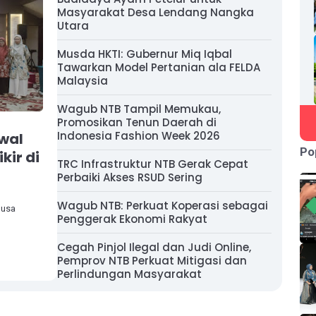
Masyarakat Desa Lendang Nangka
Utara
Musda HKTI: Gubernur Miq Iqbal
Tawarkan Model Pertanian ala FELDA
Malaysia
Wagub NTB Tampil Memukau,
Promosikan Tenun Daerah di
Indonesia Fashion Week 2026
awal
Po
kir di
TRC Infrastruktur NTB Gerak Cepat
Perbaiki Akses RSUD Sering
Wagub NTB: Perkuat Koperasi sebagai
Nusa
Penggerak Ekonomi Rakyat
Cegah Pinjol Ilegal dan Judi Online,
Pemprov NTB Perkuat Mitigasi dan
Perlindungan Masyarakat