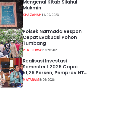
Mengenal Kitab Silahul
Mukmin
KHAZANAH
11/09/2023
Polsek Narmada Respon
Cepat Evakuasi Pohon
Tumbang
PERISTIWA
11/09/2023
Realisasi Investasi
Semester I 2026 Capai
51,26 Persen, Pemprov NTB
Perkuat Pertumbuhan
MATARAM
8/06/2026
Ekonomi Inklusif melalui
UMKM