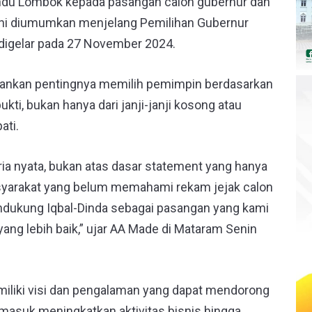
indu Lombok kepada pasangan calon gubernur dan
 ini diumumkan menjelang Pemilihan Gubernur
digelar pada 27 November 2024.
ankan pentingnya memilih pemimpin berdasarkan
ukti, bukan hanya dari janji-janji kosong atau
ati.
eria nyata, bukan atas dasar statement yang hanya
asyarakat yang belum memahami rekam jejak calon
endukung Iqbal-Dinda sebagai pasangan yang kami
g lebih baik,” ujar AA Made di Mataram Senin
iliki visi dan pengalaman yang dapat mendorong
rmasuk meningkatkan aktivitas bisnis hingga