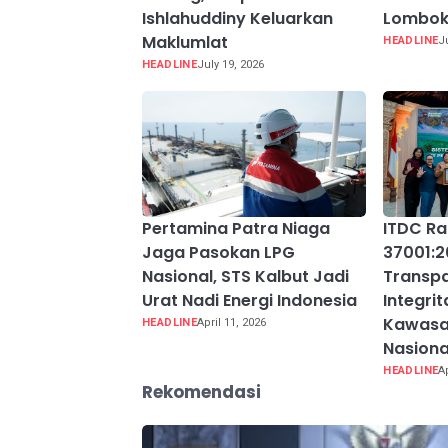
Ishlahuddiny Keluarkan
Lombok
Maklumlat
HEADLINE
J
HEADLINE
July 19, 2026
Pertamina Patra Niaga
ITDC Rai
Jaga Pasokan LPG
37001:2
Nasional, STS Kalbut Jadi
Transpa
Urat Nadi Energi Indonesia
Integri
Kawasa
HEADLINE
April 11, 2026
Nasiona
HEADLINE
A
Rekomendasi