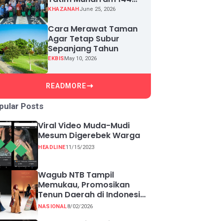
H, Puluhan Anak Yatim
KHAZANAH
June 25, 2026
Terima Santunan
Cara Merawat Taman
Agar Tetap Subur
Sepanjang Tahun
EKBIS
May 10, 2026
READMORE
pular Posts
Viral Video Muda-Mudi
Mesum Digerebek Warga
HEADLINE
11/15/2023
Wagub NTB Tampil
Memukau, Promosikan
Tenun Daerah di Indonesia
Fashion Week 2026
NASIONAL
8/02/2026