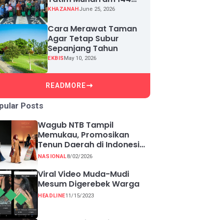
H, Puluhan Anak Yatim
KHAZANAH
June 25, 2026
Terima Santunan
Cara Merawat Taman
Agar Tetap Subur
Sepanjang Tahun
EKBIS
May 10, 2026
READMORE
pular Posts
Wagub NTB Tampil
Memukau, Promosikan
Tenun Daerah di Indonesia
Fashion Week 2026
NASIONAL
8/02/2026
Viral Video Muda-Mudi
Mesum Digerebek Warga
HEADLINE
11/15/2023