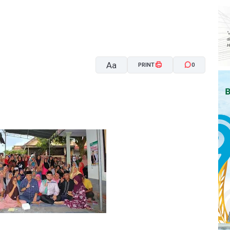
Aa
PRINT
0
A-
A+