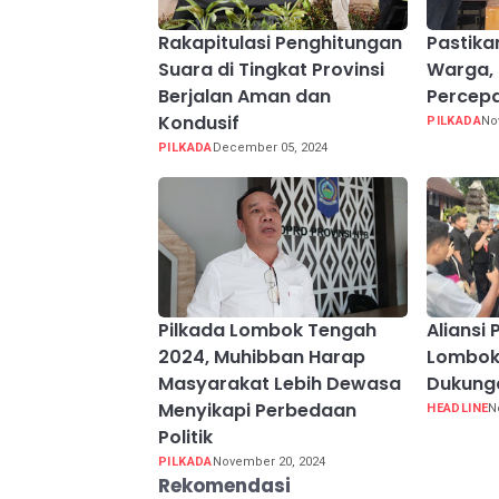
Rakapitulasi Penghitungan
Pastika
Suara di Tingkat Provinsi
Warga,
Berjalan Aman dan
Percep
Kondusif
PILKADA
No
PILKADA
December 05, 2024
Pilkada Lombok Tengah
Aliansi
2024, Muhibban Harap
Lombok
Masyarakat Lebih Dewasa
Dukunga
Menyikapi Perbedaan
HEADLINE
N
Politik
PILKADA
November 20, 2024
Rekomendasi