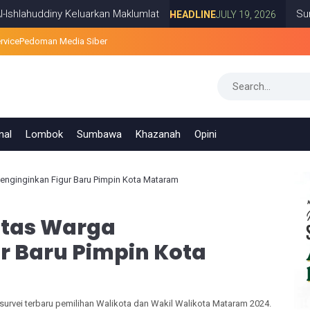
diny Keluarkan Maklumlat
Survei PRESi
HEADLINE
JULY 19, 2026
rvice
Pedoman Media Siber
nal
Lombok
Sumbawa
Khazanah
Opini
Menginginkan Figur Baru Pimpin Kota Mataram
ritas Warga
r Baru Pimpin Kota
 survei terbaru pemilihan Walikota dan Wakil Walikota Mataram 2024.