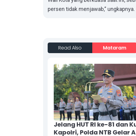
persen tidak menjawab,” ungkapnya.
Read Also
Mataram
Jelang HUT RI ke-81 dan K
Kapolri, Polda NTB Gelar A