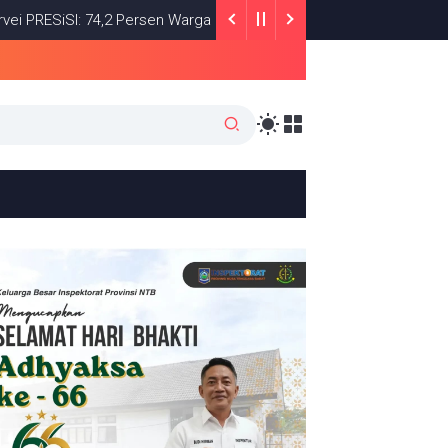
SI: 74,2 Persen Warga Puas dengan Satu Tahun Kinerja Bupati Lom