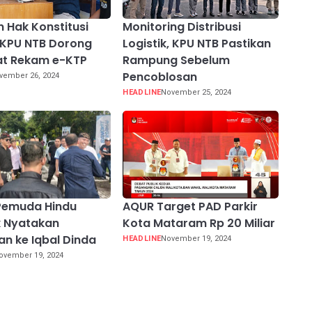
n Hak Konstitusi
Monitoring Distribusi
 KPU NTB Dorong
Logistik, KPU NTB Pastikan
at Rekam e-KTP
Rampung Sebelum
Pencoblosan
vember 26, 2024
HEADLINE
November 25, 2024
 Pemuda Hindu
AQUR Target PAD Parkir
 Nyatakan
Kota Mataram Rp 20 Miliar
n ke Iqbal Dinda
HEADLINE
November 19, 2024
ovember 19, 2024