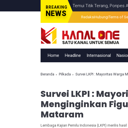
lahan Visual Berita Televisi Temui Titik Terang, Ponpes Al-Ishlahud
BREAKING
NEWS
Redaksi
Hubungi
Terms of Se
Home
Headline
Internasional
Nasio
Beranda
Pilkada
Survei LKPI : Mayoritas Warga 
Survei LKPI : Mayo
Menginginkan Figu
Mataram
Lembaga Kajian Pemilu Indonesia (LKPI) merilis hasil