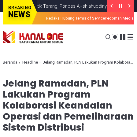
 Temui Titik Terang, Ponpes Al-Ishlahuddiny Keluarkan Maklumlat
H
BREAKING
NEWS
Redaksi
Hubungi
Terms of Service
Pedoman Media S
Beranda
Headline
Jelang Ramadan, PLN Lakukan Program Kolaborasi Keandalan Operasi dan Pemeliharaan Sistem Distribusi
Jelang Ramadan, PLN
Lakukan Program
Kolaborasi Keandalan
Operasi dan Pemeliharaan
Sistem Distribusi