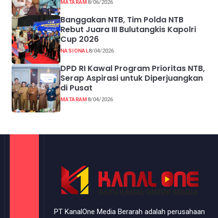
Inklusif melalui UMKM
MATARAM
8/06/2026
Banggakan NTB, Tim Polda NTB
Rebut Juara III Bulutangkis Kapolri
Cup 2026
NASIONAL
8/04/2026
DPD RI Kawal Program Prioritas NTB,
Serap Aspirasi untuk Diperjuangkan
di Pusat
MATARAM
8/04/2026
PT KanalOne Media Berarah adalah perusahaan