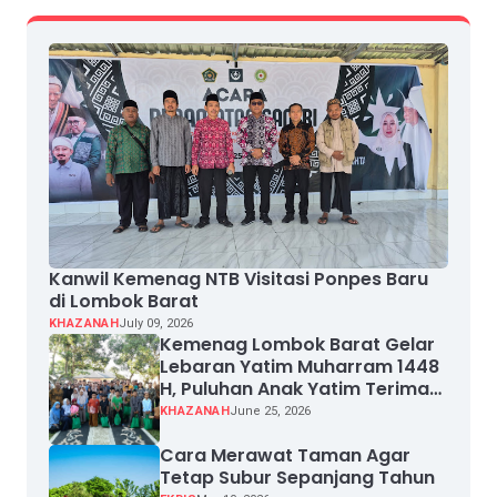
Kanwil Kemenag NTB Visitasi Ponpes Baru
di Lombok Barat
KHAZANAH
July 09, 2026
Kemenag Lombok Barat Gelar
Lebaran Yatim Muharram 1448
H, Puluhan Anak Yatim Terima
Santunan
KHAZANAH
June 25, 2026
Cara Merawat Taman Agar
Tetap Subur Sepanjang Tahun