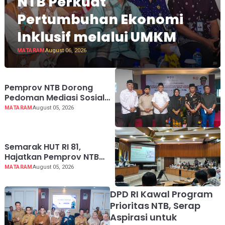
NTB Perkuat
Pertumbuhan Ekonomi
Inklusif melalui UMKM
MATARAM
August 06, 2026
Pemprov NTB Dorong
Pedoman Mediasi Sosial
untuk Mencegah Konflik
MATARAM
August 05, 2026
Pernikahan Beda Agama
Semarak HUT RI 81,
Hajatkan Pemprov NTB
Lebih Dekat dengan
MATARAM
August 05, 2026
Masyarakat
DPD RI Kawal Program
Prioritas NTB, Serap
Aspirasi untuk