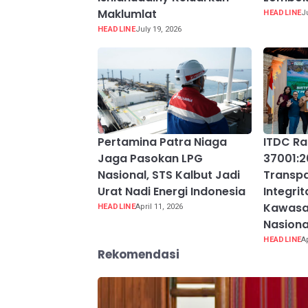
Maklumlat
HEADLINE
J
HEADLINE
July 19, 2026
Pertamina Patra Niaga
ITDC Rai
Jaga Pasokan LPG
37001:2
Nasional, STS Kalbut Jadi
Transpa
Urat Nadi Energi Indonesia
Integri
Kawasa
HEADLINE
April 11, 2026
Nasiona
HEADLINE
A
Rekomendasi