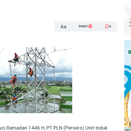
Aa
PRINT
0
A-
A+
uci Ramadan 1446 H, PT PLN (Persero) Unit Induk