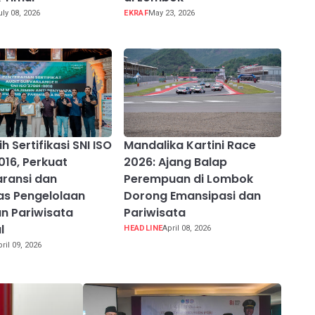
uly 08, 2026
EKRAF
May 23, 2026
h Sertifikasi SNI ISO
Mandalika Kartini Race
016, Perkuat
2026: Ajang Balap
ransi dan
Perempuan di Lombok
tas Pengelolaan
Dorong Emansipasi dan
n Pariwisata
Pariwisata
l
HEADLINE
April 08, 2026
pril 09, 2026