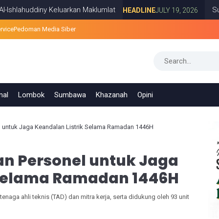
ddiny Keluarkan Maklumlat
Survei PRES
HEADLINE
JULY 19, 2026
rvice
Pedoman Media Siber
nal
Lombok
Sumbawa
Khazanah
Opini
l untuk Jaga Keandalan Listrik Selama Ramadan 1446H
an Personel untuk Jaga
 Selama Ramadan 1446H
 tenaga ahli teknis (TAD) dan mitra kerja, serta didukung oleh 93 unit