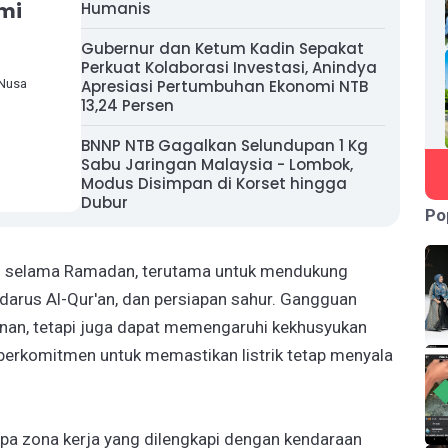
mi
Humanis
Gubernur dan Ketum Kadin Sepakat
Perkuat Kolaborasi Investasi, Anindya
 Nusa
Apresiasi Pertumbuhan Ekonomi NTB
13,24 Persen
BNNP NTB Gagalkan Selundupan 1 Kg
Sabu Jaringan Malaysia - Lombok,
Modus Disimpan di Korset hingga
Dubur
Po
sial selama Ramadan, terutama untuk mendukung
tadarus Al-Qur'an, dan persiapan sahur. Gangguan
nan, tetapi juga dapat memengaruhi kekhusyukan
 berkomitmen untuk memastikan listrik tetap menyala
a zona kerja yang dilengkapi dengan kendaraan