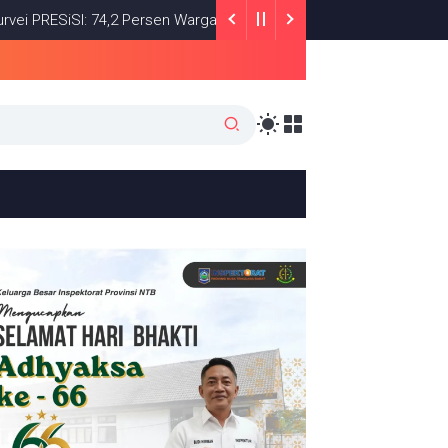
iSI: 74,2 Persen Warga Puas dengan Satu Tahun Kinerja Bupati Lo