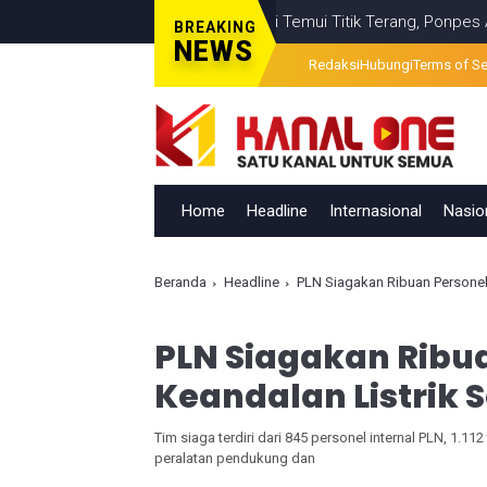
alahan Visual Berita Televisi Temui Titik Terang, Ponpes Al-Ishlahu
BREAKING
NEWS
Redaksi
Hubungi
Terms of Se
Home
Headline
Internasional
Nasio
Beranda
Headline
PLN Siagakan Ribuan Persone
PLN Siagakan Ribu
Keandalan Listrik
Tim siaga terdiri dari 845 personel internal PLN, 1.112
peralatan pendukung dan