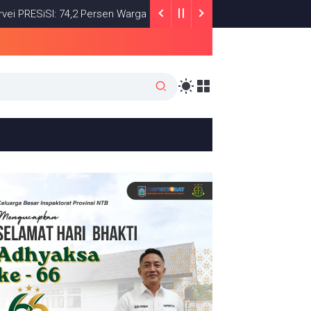
SI: 74,2 Persen Warga Puas dengan Satu Tahun Kinerja Bupati Lom