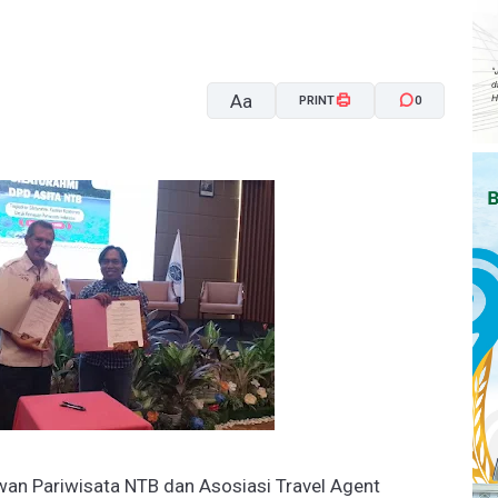
Aa
PRINT
0
A-
A+
an Pariwisata NTB dan Asosiasi Travel Agent