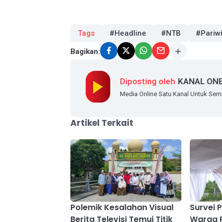
Tags
#Headline
#NTB
#Pariw
Bagikan:
Diposting oleh
KANAL ON
Media Online Satu Kanal Untuk Se
Artikel Terkait
Polemik Kesalahan Visual
Survei P
Berita Televisi Temui Titik
Warga 