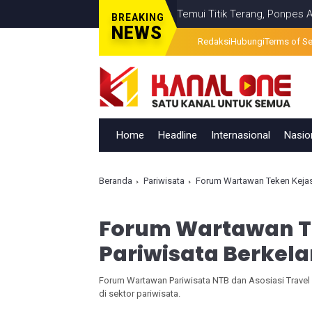
lahan Visual Berita Televisi Temui Titik Terang, Ponpes Al-Ishlahud
BREAKING
NEWS
Redaksi
Hubungi
Terms of Se
Home
Headline
Internasional
Nasio
Beranda
Pariwisata
Forum Wartawan Teken Kejas
Forum Wartawan T
Pariwisata Berkela
Forum Wartawan Pariwisata NTB dan Asosiasi Travel
di sektor pariwisata.