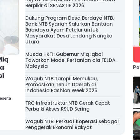
Berpikir di SENASTIF 2026
Dukung Program Desa Berdaya NTB,
Bank NTB Syariah Salurkan Bantuan
Budidaya Ayam Petelur untuk
Masyarakat Desa Lendang Nangka
Utara
Musda HKTI: Gubernur Miq Iqbal
Miq
Tawarkan Model Pertanian ala FELDA
Malaysia
ya
Po
si
Wagub NTB Tampil Memukau,
Promosikan Tenun Daerah di
Indonesia Fashion Week 2026
eserta
TRC Infrastruktur NTB Gerak Cepat
Perbaiki Akses RSUD Sering
Wagub NTB: Perkuat Koperasi sebagai
Penggerak Ekonomi Rakyat