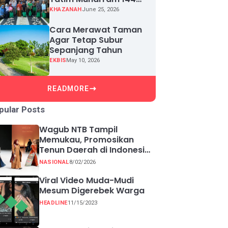
H, Puluhan Anak Yatim
KHAZANAH
June 25, 2026
Terima Santunan
Cara Merawat Taman
Agar Tetap Subur
Sepanjang Tahun
EKBIS
May 10, 2026
READMORE
pular Posts
Wagub NTB Tampil
Memukau, Promosikan
Tenun Daerah di Indonesia
Fashion Week 2026
NASIONAL
8/02/2026
Viral Video Muda-Mudi
Mesum Digerebek Warga
HEADLINE
11/15/2023