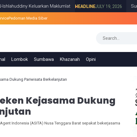
diny Keluarkan Maklumlat
Survei PRESi
HEADLINE
JULY 19, 2026
rvice
Pedoman Media Siber
nal
Lombok
Sumbawa
Khazanah
Opini
ama Dukung Pariwisata Berkelanjutan
eken Kejasama Dukung
njutan
 Agent Indonesia (ASITA) Nusa Tenggara Barat sepakat bekerjasama