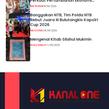
Perkuat Pertumbuhan Ekonomi
Inklusif melalui UMKM
MATARAM
8/06/2026
Banggakan NTB, Tim Polda NTB
Rebut Juara III Bulutangkis Kapolri
Cup 2026
NASIONAL
8/04/2026
Mengenal Kitab Silahul Mukmin
KHAZANAH
11/09/2023