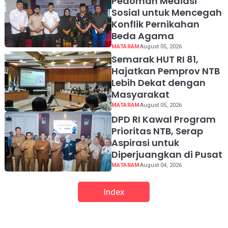
Pedoman Mediasi
Sosial untuk Mencegah
Konflik Pernikahan
Beda Agama
MATARAM
August 05, 2026
Semarak HUT RI 81,
Hajatkan Pemprov NTB
Lebih Dekat dengan
Masyarakat
MATARAM
August 05, 2026
DPD RI Kawal Program
Prioritas NTB, Serap
Aspirasi untuk
Diperjuangkan di Pusat
MATARAM
August 04, 2026
Index