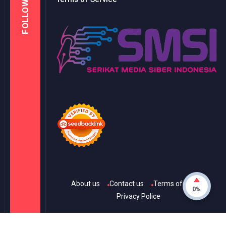
FOLLOW
About us
Contact us
Terms of Use
0%
Privacy Police
© Copyright
2026
-
KANAL ONE
- All rights reserved.