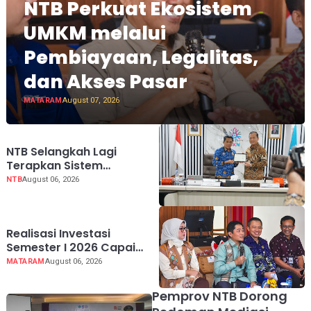
NTB Perkuat Ekosistem
UMKM melalui
Pembiayaan, Legalitas,
dan Akses Pasar
MATARAM
August 07, 2026
NTB Selangkah Lagi
Terapkan Sistem
Manajemen Talenta ASN
NTB
August 06, 2026
Realisasi Investasi
Semester I 2026 Capai
51,26 Persen, Pemprov NTB
MATARAM
August 06, 2026
Perkuat Pertumbuhan
Ekonomi Inklusif melalui
Pemprov NTB Dorong
UMKM