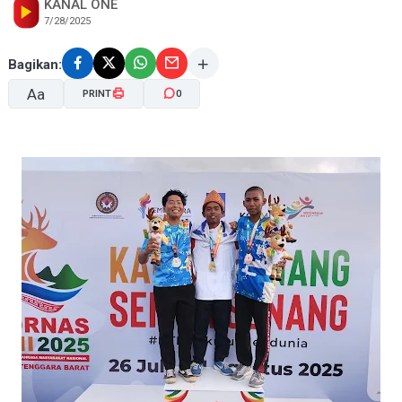
KANAL ONE
7/28/2025
Bagikan:
Aa
PRINT
0
A-
A+