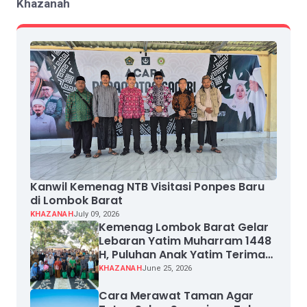
Khazanah
Kanwil Kemenag NTB Visitasi Ponpes Baru
di Lombok Barat
KHAZANAH
July 09, 2026
Kemenag Lombok Barat Gelar
Lebaran Yatim Muharram 1448
H, Puluhan Anak Yatim Terima
Santunan
KHAZANAH
June 25, 2026
Cara Merawat Taman Agar