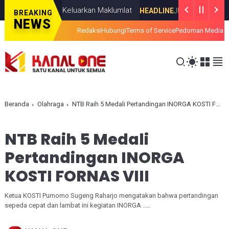
lahuddiny Keluarkan Maklumlat
Survei 
HEADLINE
JULY 19, 2026
BREAKING
NEWS
Redaksi
Hubungi
Terms of Service
Pedoman Media S
Beranda
Olahraga
NTB Raih 5 Medali Pertandingan INORGA KOSTI FORNAS VIII
NTB Raih 5 Medali
Pertandingan INORGA
KOSTI FORNAS VIII
Ketua KOSTI Purnomo Sugeng Raharjo mengatakan bahwa pertandingan
sepeda cepat dan lambat ini kegiatan INORGA .....