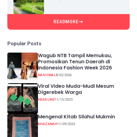
READMORE
Popular Posts
Wagub NTB Tampil Memukau,
Promosikan Tenun Daerah di
Indonesia Fashion Week 2026
NASIONAL
8/02/2026
Viral Video Muda-Mudi Mesum
Digerebek Warga
HEADLINE
11/15/2023
Mengenal Kitab Silahul Mukmin
KHAZANAH
11/09/2023