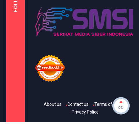
FOLLOW
About us
Contact us
Terms of Use
0%
Privacy Police
© Copyright
2026
-
KANAL ONE
- All rights reserved.