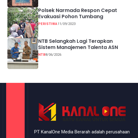
Polsek Narmada Respon Cepat
Evakuasi Pohon Tumbang
PERISTIWA
11/09/2023
NTB Selangkah Lagi Terapkan
Sistem Manajemen Talenta ASN
NTB
8/06/2026
PT KanalOne Media Berarah adalah perusahaan