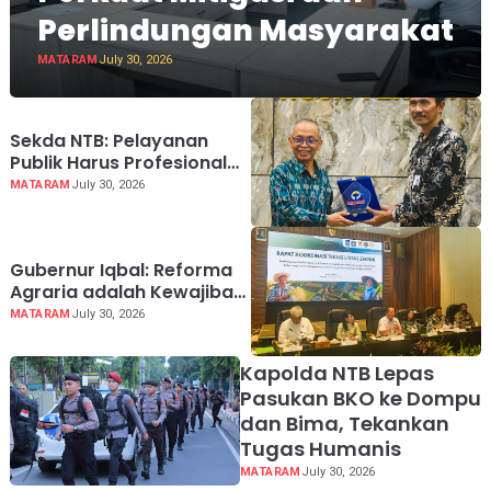
Perlindungan Masyarakat
MATARAM
July 30, 2026
Sekda NTB: Pelayanan
Publik Harus Profesional
dan Berintegritas
MATARAM
July 30, 2026
Gubernur Iqbal: Reforma
Agraria adalah Kewajiban
Negara
MATARAM
July 30, 2026
Kapolda NTB Lepas
Pasukan BKO ke Dompu
dan Bima, Tekankan
Tugas Humanis
MATARAM
July 30, 2026