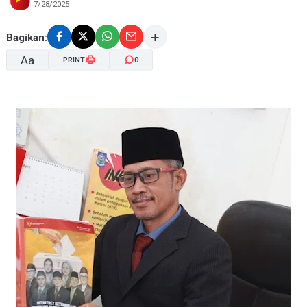
7/28/2025
Bagikan:
Aa
PRINT
0
A-
A+