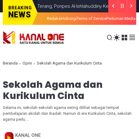
mui Titik Terang, Ponpes Al-Ishlahuddiny Keluarkan Maklumlat
HEA
BREAKING
NEWS
Redaksi
Hubungi
Terms of Service
Pedoman Media S
Beranda
Opini
Sekolah Agama dan Kurikulum Cinta
Sekolah Agama dan
Kurikulum Cinta
Selama ini, sekolah-sekolah agama sering dilihat sebagai tempat
pembelajaran akidah dan ibadah. Namun di era Kurikulum Cinta, sekolah
agama perlu....
KANAL ONE