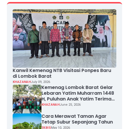
Kanwil Kemenag NTB Visitasi Ponpes Baru
di Lombok Barat
KHAZANAH
July 09, 2026
Kemenag Lombok Barat Gelar
Lebaran Yatim Muharram 1448
H, Puluhan Anak Yatim Terima
Santunan
KHAZANAH
June 25, 2026
Cara Merawat Taman Agar
Tetap Subur Sepanjang Tahun
EKBIS
May 10, 2026