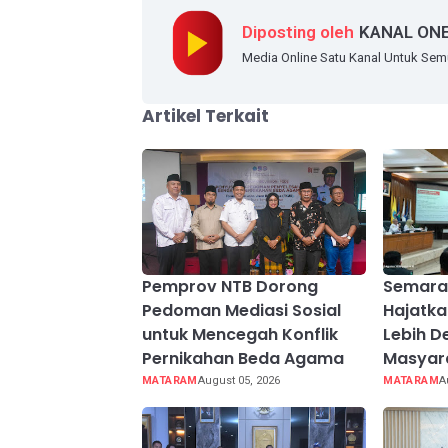
Diposting oleh
KANAL ON
Media Online Satu Kanal Untuk Se
Artikel Terkait
Pemprov NTB Dorong
Semarak
Pedoman Mediasi Sosial
Hajatk
untuk Mencegah Konflik
Lebih D
Pernikahan Beda Agama
Masyar
MATARAM
August 05, 2026
MATARAM
A