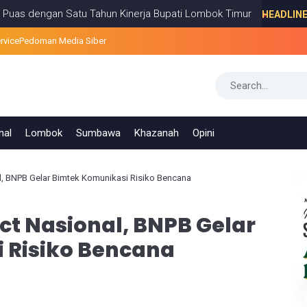
gan Satu Tahun Kinerja Bupati Lombok Timur
HEADLINE
JULY 08, 2
rvice
Pedoman Media Siber
nal
Lombok
Sumbawa
Khazanah
Opini
al, BNPB Gelar Bimtek Komunikasi Risiko Bencana
ect Nasional, BNPB Gelar
 Risiko Bencana