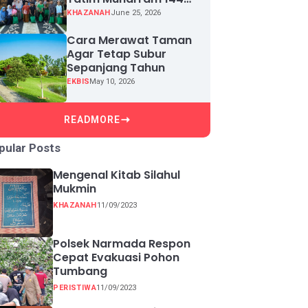
H, Puluhan Anak Yatim
KHAZANAH
June 25, 2026
Terima Santunan
Cara Merawat Taman
Agar Tetap Subur
Sepanjang Tahun
EKBIS
May 10, 2026
READMORE
pular Posts
Mengenal Kitab Silahul
Mukmin
KHAZANAH
11/09/2023
Polsek Narmada Respon
Cepat Evakuasi Pohon
Tumbang
PERISTIWA
11/09/2023