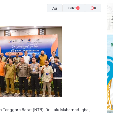
Aa
PRINT
0
A-
A+
 Tenggara Barat (NTB), Dr. Lalu Muhamad Iqbal,