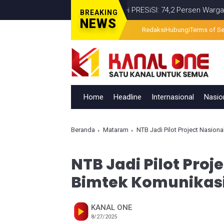
Survei PRESiSI: 74,2 Persen Warga Puas den
BREAKING
NEWS
Redaksi
Hubungi
Terms of Se
Home
Headline
Internasional
Nasio
Beranda
Mataram
NTB Jadi Pilot Project Nasion
NTB Jadi Pilot Proj
Bimtek Komunikasi
KANAL ONE
8/27/2025