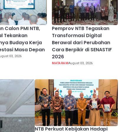
an Calon PMI NTB,
Pemprov NTB Tegaskan
al Tekankan
Transformasi Digital
nya Budaya Kerja
Berawal dari Perubahan
estasi Masa Depan
Cara Berpikir di SENASTIF
2026
ugust 03, 2026
MATARAM
August 03, 2026
NTB Perkuat Kebijakan Hadapi