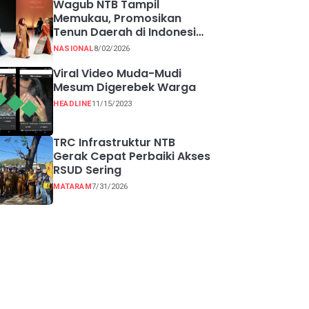
Wagub NTB Tampil
Memukau, Promosikan
Tenun Daerah di Indonesia
Fashion Week 2026
NASIONAL
8/02/2026
Viral Video Muda-Mudi
Mesum Digerebek Warga
HEADLINE
11/15/2023
TRC Infrastruktur NTB
Gerak Cepat Perbaiki Akses
RSUD Sering
MATARAM
7/31/2026