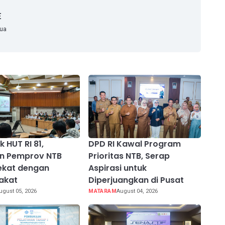
E
mua
 HUT RI 81,
DPD RI Kawal Program
an Pemprov NTB
Prioritas NTB, Serap
ekat dengan
Aspirasi untuk
akat
Diperjuangkan di Pusat
ugust 05, 2026
MATARAM
August 04, 2026