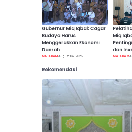
Gubernur Miq Iqbal: Cagar
Pelatih
Budaya Harus
Miq Iqb
Menggerakkan Ekonomi
Penting
Daerah
dan Inv
MATARAM
August 04, 2026
MATARAM
A
Rekomendasi