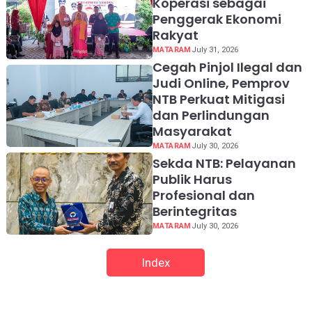
Koperasi sebagai
Penggerak Ekonomi
Rakyat
MATARAM
July 31, 2026
Cegah Pinjol Ilegal dan
Judi Online, Pemprov
NTB Perkuat Mitigasi
dan Perlindungan
Masyarakat
MATARAM
July 30, 2026
Sekda NTB: Pelayanan
Publik Harus
Profesional dan
Berintegritas
MATARAM
July 30, 2026
Index