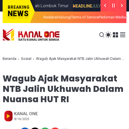
nerja Bupati Lombok Timur
Ratusan Fin
HEADLINE
JULY 08, 2026
BREAKING
NEWS
Redaksi
Hubungi
Terms of Service
Pedoman Media S
Beranda
Sosial
Wagub Ajak Masyarakat NTB Jalin Ukhuwah Dalam Nuansa HUT RI
Wagub Ajak Masyarakat
NTB Jalin Ukhuwah Dalam
Nuansa HUT RI
KANAL ONE
8/16/2025