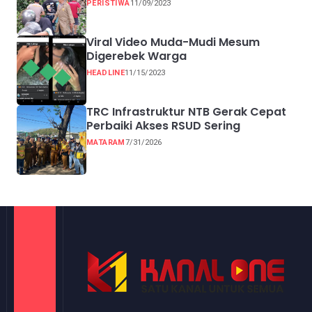
PERISTIWA
11/09/2023
Viral Video Muda-Mudi Mesum
Digerebek Warga
HEADLINE
11/15/2023
TRC Infrastruktur NTB Gerak Cepat
Perbaiki Akses RSUD Sering
MATARAM
7/31/2026