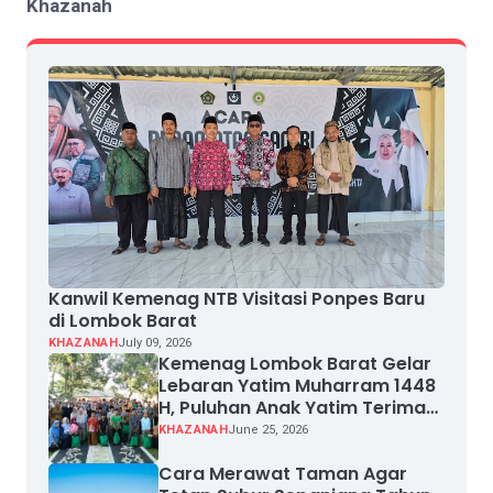
Khazanah
Kanwil Kemenag NTB Visitasi Ponpes Baru
di Lombok Barat
KHAZANAH
July 09, 2026
Kemenag Lombok Barat Gelar
Lebaran Yatim Muharram 1448
H, Puluhan Anak Yatim Terima
Santunan
KHAZANAH
June 25, 2026
Cara Merawat Taman Agar