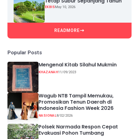
Tetap Subur Sepanjang Tahun
EKBIS
May 10, 2026
READMORE
Popular Posts
Mengenal Kitab Silahul Mukmin
KHAZANAH
11/09/2023
Wagub NTB Tampil Memukau,
Promosikan Tenun Daerah di
Indonesia Fashion Week 2026
NASIONAL
8/02/2026
Polsek Narmada Respon Cepat
Evakuasi Pohon Tumbang