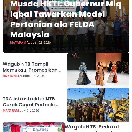
Musda HKTI: Gubernur Miq
Iqbal Tawarkan Model
Pertanian ala FELDA
Malaysia
MATARAM
August 02, 2026
Wagub NTB Tampil
Memukau, Promosikan
Tenun Daerah di Indonesia
NASIONAL
August 02, 2026
Fashion Week 2026
TRC Infrastruktur NTB
Gerak Cepat Perbaiki
Akses RSUD Sering
MATARAM
July 31, 2026
Wagub NTB: Perkuat