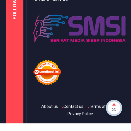
FOLLOW
About us
Contact us
Terms of Use
0%
Privacy Police
© Copyright
2026
-
KANAL ONE
- All rights reserved.