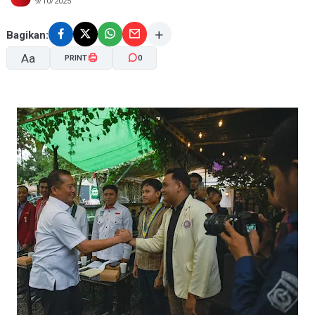
9/10/2025
Bagikan:
Aa
PRINT
0
A-
A+