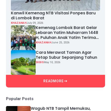
Kanwil Kemenag NTB Visitasi Ponpes Baru
di Lombok Barat
KHAZANAH
July 09, 2026
Kemenag Lombok Barat Gelar
Lebaran Yatim Muharram 1448
H, Puluhan Anak Yatim Terima
Santunan
KHAZANAH
June 25, 2026
Cara Merawat Taman Agar
Tetap Subur Sepanjang Tahun
EKBIS
May 10, 2026
READMORE
Popular Posts
Wagub NTB Tampil Memukau,