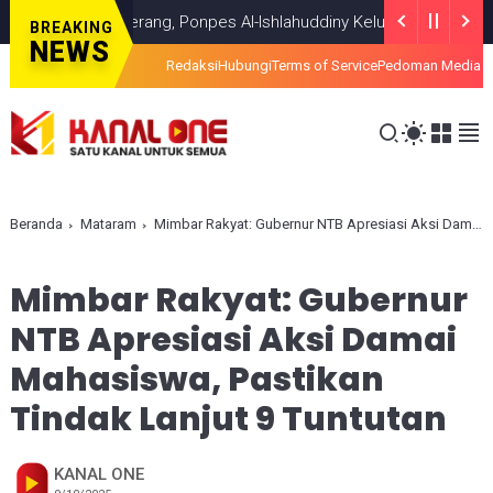
ui Titik Terang, Ponpes Al-Ishlahuddiny Keluarkan Maklumlat
HEAD
BREAKING
NEWS
Redaksi
Hubungi
Terms of Service
Pedoman Media S
Beranda
Mataram
Mimbar Rakyat: Gubernur NTB Apresiasi Aksi Damai Mahasiswa, Pastikan Tindak Lanjut 9 Tuntutan
Mimbar Rakyat: Gubernur
NTB Apresiasi Aksi Damai
Mahasiswa, Pastikan
Tindak Lanjut 9 Tuntutan
KANAL ONE