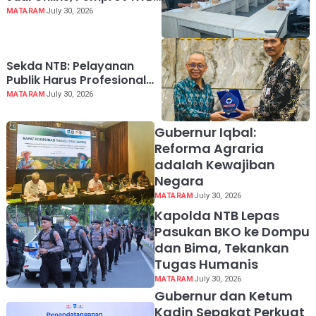
Perkuat Mitigasi dan
MATARAM
July 30, 2026
Perlindungan Masyarakat
Sekda NTB: Pelayanan
Publik Harus Profesional
dan Berintegritas
MATARAM
July 30, 2026
Gubernur Iqbal:
Reforma Agraria
adalah Kewajiban
Negara
MATARAM
July 30, 2026
Kapolda NTB Lepas
Pasukan BKO ke Dompu
dan Bima, Tekankan
Tugas Humanis
MATARAM
July 30, 2026
Gubernur dan Ketum
Kadin Sepakat Perkuat