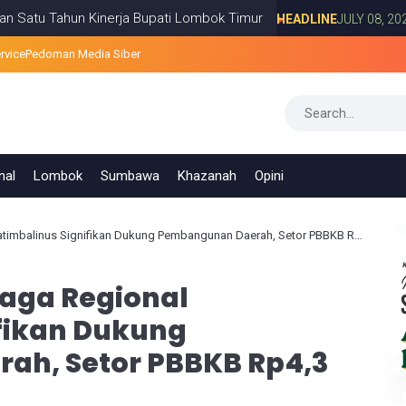
un Kinerja Bupati Lombok Timur
Ratus
HEADLINE
JULY 08, 2026
rvice
Pedoman Media Siber
nal
Lombok
Sumbawa
Khazanah
Opini
mbalinus Signifikan Dukung Pembangunan Daerah, Setor PBBKB Rp4,3 Triliun
iaga Regional
ifikan Dukung
ah, Setor PBBKB Rp4,3