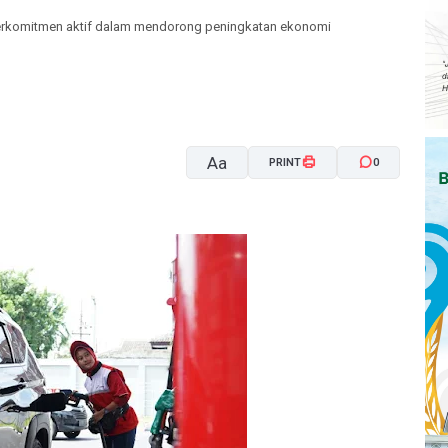
 berkomitmen aktif dalam mendorong peningkatan ekonomi
Aa
PRINT
0
A-
A+