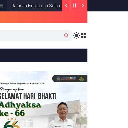
an Finalis dari Seluruh Indonesia Ramaikan FAPERTA FAIR 9 di Lom