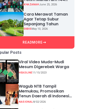
H, Puluhan Anak Yatim
KHAZANAH
June 25, 2026
Terima Santunan
Cara Merawat Taman
Agar Tetap Subur
Sepanjang Tahun
EKBIS
May 10, 2026
READMORE
pular Posts
Viral Video Muda-Mudi
Mesum Digerebek Warga
HEADLINE
11/15/2023
Wagub NTB Tampil
Memukau, Promosikan
Tenun Daerah di Indonesia
Fashion Week 2026
NASIONAL
8/02/2026