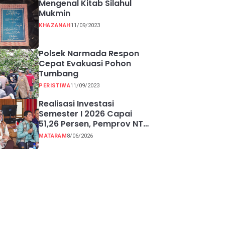
Mengenal Kitab Silahul
Mukmin
KHAZANAH
11/09/2023
Polsek Narmada Respon
Cepat Evakuasi Pohon
Tumbang
PERISTIWA
11/09/2023
Realisasi Investasi
Semester I 2026 Capai
51,26 Persen, Pemprov NTB
Perkuat Pertumbuhan
MATARAM
8/06/2026
Ekonomi Inklusif melalui
UMKM