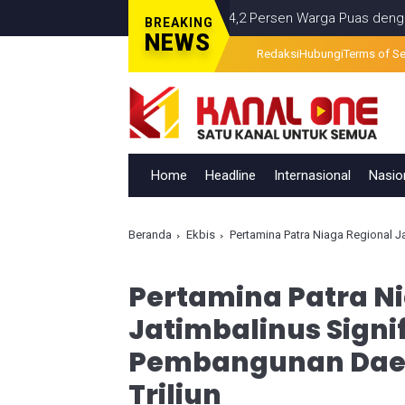
Survei PRESiSI: 74,2 Persen Warga Puas dengan Satu Tah
BREAKING
NEWS
Redaksi
Hubungi
Terms of Se
Home
Headline
Internasional
Nasio
Beranda
Ekbis
Pertamina Patra Niaga Regional Jati
Pertamina Patra N
Jatimbalinus Sign
Pembangunan Daer
Triliun