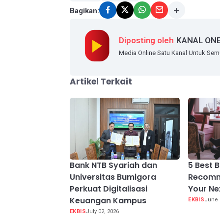
Bagikan:
Diposting oleh
KANAL ON
Media Online Satu Kanal Untuk Se
Artikel Terkait
Bank NTB Syariah dan
5 Best B
Universitas Bumigora
Recomm
Perkuat Digitalisasi
Your Ne
Keuangan Kampus
EKBIS
June 
EKBIS
July 02, 2026