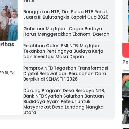
Time
Banggakan NTB, Tim Polda NTB Rebut
Juara III Bulutangkis Kapolri Cup 2026
Gubernur Miq Iqbal: Cagar Budaya
Harus Menggerakkan Ekonomi Daerah
ritas
Pelatihan Calon PMI NTB, Miq Iqbal
Tekankan Pentingnya Budaya Kerja
dan Investasi Masa Depan
Po
Pemprov NTB Tegaskan Transformasi
 RI, Evi
Digital Berawal dari Perubahan Cara
Berpikir di SENASTIF 2026
Dukung Program Desa Berdaya NTB,
Bank NTB Syariah Salurkan Bantuan
Budidaya Ayam Petelur untuk
Masyarakat Desa Lendang Nangka
Utara