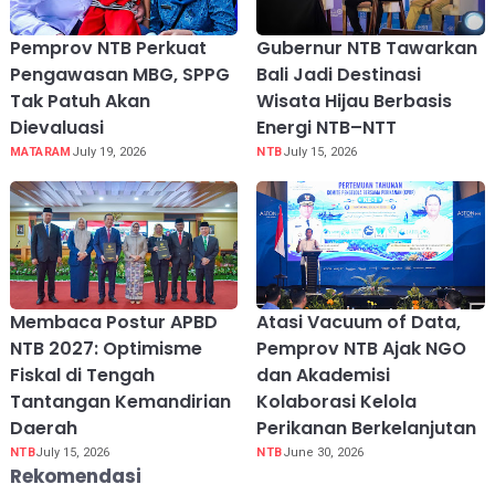
Pemprov NTB Perkuat
Gubernur NTB Tawarkan
Pengawasan MBG, SPPG
Bali Jadi Destinasi
Tak Patuh Akan
Wisata Hijau Berbasis
Dievaluasi
Energi NTB–NTT
MATARAM
July 19, 2026
NTB
July 15, 2026
Membaca Postur APBD
Atasi Vacuum of Data,
NTB 2027: Optimisme
Pemprov NTB Ajak NGO
Fiskal di Tengah
dan Akademisi
Tantangan Kemandirian
Kolaborasi Kelola
Daerah
Perikanan Berkelanjutan
NTB
July 15, 2026
NTB
June 30, 2026
Rekomendasi