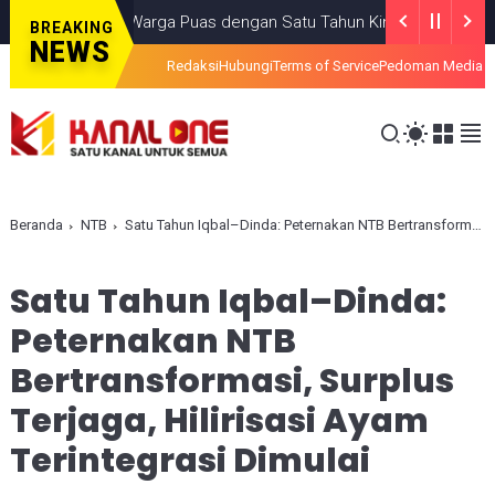
 Persen Warga Puas dengan Satu Tahun Kinerja Bupati Lombok Timu
BREAKING
NEWS
Redaksi
Hubungi
Terms of Service
Pedoman Media S
Beranda
NTB
Satu Tahun Iqbal–Dinda: Peternakan NTB Bertransformasi, Surplus Terjaga, Hilirisasi Ayam Terintegrasi Dimulai
Satu Tahun Iqbal–Dinda:
Peternakan NTB
Bertransformasi, Surplus
Terjaga, Hilirisasi Ayam
Terintegrasi Dimulai