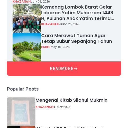
KHAZANAH
July 09, 2026
Kemenag Lombok Barat Gelar
Lebaran Yatim Muharram 1448
H, Puluhan Anak Yatim Terima
Santunan
KHAZANAH
June 25, 2026
Cara Merawat Taman Agar
Tetap Subur Sepanjang Tahun
EKBIS
May 10, 2026
READMORE
Popular Posts
Mengenal Kitab Silahul Mukmin
KHAZANAH
11/09/2023