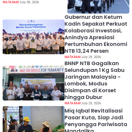
dan Bima, Tekankan Tugas
MATARAM
July 30, 2026
Humanis
Gubernur dan Ketum
Kadin Sepakat Perkuat
Kolaborasi Investasi,
Anindya Apresiasi
Pertumbuhan Ekonomi
NTB 13,24 Persen
MATARAM
July 29, 2026
BNNP NTB Gagalkan
Selundupan 1 Kg Sabu
Jaringan Malaysia -
Lombok, Modus
Disimpan di Korset
hingga Dubur
MATARAM
July 29, 2026
Miq Iqbal Revitalisasi
Pasar Kuta, Siap Jadi
Penyangga Pariwisata
Mandalika