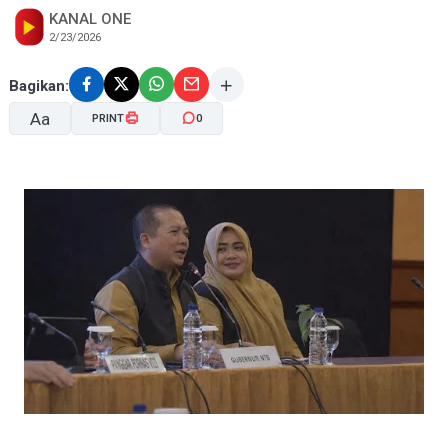
KANAL ONE
2/23/2026
Bagikan:
Aa
PRINT
0
A-
A+