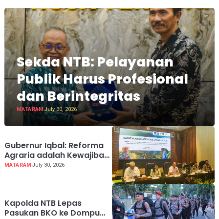
Sekda NTB: Pelayanan
Publik Harus Profesional
dan Berintegritas
MATARAM
July 30, 2026
Gubernur Iqbal: Reforma
Agraria adalah Kewajiban
Negara
MATARAM
July 30, 2026
Kapolda NTB Lepas
Pasukan BKO ke Dompu