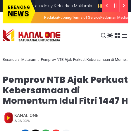
es Al-Ishlahuddiny Keluarkan Maklumlat
HEADLINE
JULY 19, 2026
BREAKING
NEWS
Redaksi
Hubungi
Terms of Service
Pedoman Media S
Beranda
Mataram
Pemprov NTB Ajak Perkuat Kebersamaan di Momentum Idul Fitri 1447 H
Pemprov NTB Ajak Perkuat
Kebersamaan di
Momentum Idul Fitri 1447 H
KANAL ONE
3/25/2026