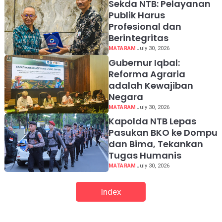
Sekda NTB: Pelayanan
Publik Harus
Profesional dan
Berintegritas
MATARAM
July 30, 2026
Gubernur Iqbal:
Reforma Agraria
adalah Kewajiban
Negara
MATARAM
July 30, 2026
Kapolda NTB Lepas
Pasukan BKO ke Dompu
dan Bima, Tekankan
Tugas Humanis
MATARAM
July 30, 2026
Index