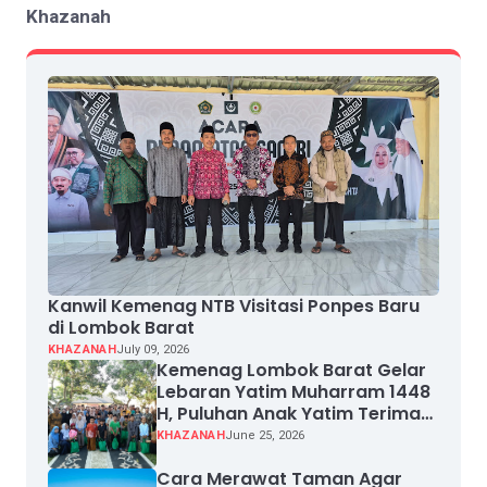
Khazanah
Kanwil Kemenag NTB Visitasi Ponpes Baru
di Lombok Barat
KHAZANAH
July 09, 2026
Kemenag Lombok Barat Gelar
Lebaran Yatim Muharram 1448
H, Puluhan Anak Yatim Terima
Santunan
KHAZANAH
June 25, 2026
Cara Merawat Taman Agar