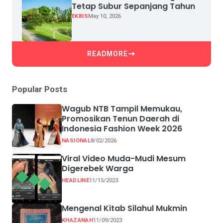
Tetap Subur Sepanjang Tahun
EKBIS
May 10, 2026
READMORE
Popular Posts
Wagub NTB Tampil Memukau,
Promosikan Tenun Daerah di
Indonesia Fashion Week 2026
NASIONAL
8/02/2026
Viral Video Muda-Mudi Mesum
Digerebek Warga
HEADLINE
11/15/2023
Mengenal Kitab Silahul Mukmin
KHAZANAH
11/09/2023