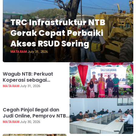
TRC Infrastruktur NTB
Gerak Cepat Perbaiki
Akses RSUD Sering
MATARAM
July 31, 2026
Wagub NTB: Perkuat
Koperasi sebagai
Penggerak Ekonomi
MATARAM
July 31, 2026
Rakyat
Cegah Pinjol Ilegal dan
Judi Online, Pemprov NTB
Perkuat Mitigasi dan
MATARAM
July 30, 2026
Perlindungan Masyarakat