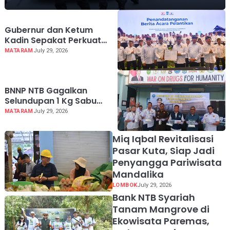
Gubernur dan Ketum
Kadin Sepakat Perkuat
Kolaborasi Investasi,
MATARAM
July 29, 2026
Anindya Apresiasi
Pertumbuhan Ekonomi NTB
13,24 Persen
BNNP NTB Gagalkan
Selundupan 1 Kg Sabu
Jaringan Malaysia -
MATARAM
July 29, 2026
Lombok, Modus Disimpan
di Korset hingga Dubur
Miq Iqbal Revitalisasi
Pasar Kuta, Siap Jadi
Penyangga Pariwisata
Mandalika
LOMBOK
July 29, 2026
Bank NTB Syariah
Tanam Mangrove di
Ekowisata Paremas,