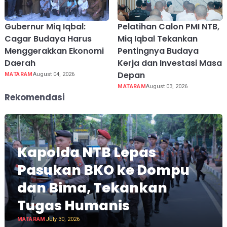
Gubernur Miq Iqbal:
Pelatihan Calon PMI NTB,
Cagar Budaya Harus
Miq Iqbal Tekankan
Menggerakkan Ekonomi
Pentingnya Budaya
Daerah
Kerja dan Investasi Masa
Depan
MATARAM
August 04, 2026
MATARAM
August 03, 2026
Rekomendasi
Kapolda NTB Lepas
Pasukan BKO ke Dompu
dan Bima, Tekankan
Tugas Humanis
MATARAM
July 30, 2026