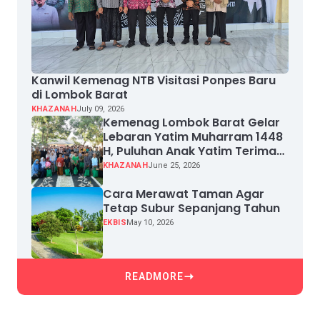
Kanwil Kemenag NTB Visitasi Ponpes Baru
di Lombok Barat
KHAZANAH
July 09, 2026
Kemenag Lombok Barat Gelar
Lebaran Yatim Muharram 1448
H, Puluhan Anak Yatim Terima
Santunan
KHAZANAH
June 25, 2026
Cara Merawat Taman Agar
Tetap Subur Sepanjang Tahun
EKBIS
May 10, 2026
READMORE