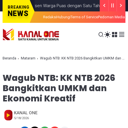
I: 74,2 Persen Warga Puas dengan Satu Tahun Kinerja Bupati Lomb
BREAKING
NEWS
Redaksi
Hubungi
Terms of Service
Pedoman Media S
Beranda
Mataram
Wagub NTB: KK NTB 2026 Bangkitkan UMKM dan Ekonomi Kreatif
Wagub NTB: KK NTB 2026
Bangkitkan UMKM dan
Ekonomi Kreatif
KANAL ONE
5/18/2026