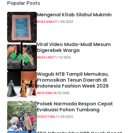
Popular Posts
Mengenal Kitab Silahul Mukmin
KHAZANAH
11/09/2023
Viral Video Muda-Mudi Mesum
Digerebek Warga
HEADLINE
11/15/2023
Wagub NTB Tampil Memukau,
Promosikan Tenun Daerah di
Indonesia Fashion Week 2026
NASIONAL
8/02/2026
Polsek Narmada Respon Cepat
Evakuasi Pohon Tumbang
PERISTIWA
11/09/2023