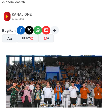
ekonomi daerah.
KANAL ONE
6/20/2026
Bagikan:
Aa
PRINT
0
A-
A+