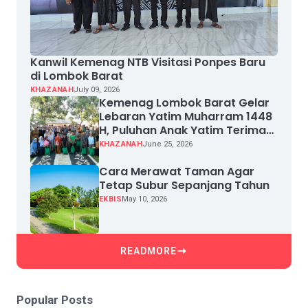
Kanwil Kemenag NTB Visitasi Ponpes Baru
di Lombok Barat
KHAZANAH
July 09, 2026
Kemenag Lombok Barat Gelar
Lebaran Yatim Muharram 1448
H, Puluhan Anak Yatim Terima
Santunan
KHAZANAH
June 25, 2026
Cara Merawat Taman Agar
Tetap Subur Sepanjang Tahun
EKBIS
May 10, 2026
READMORE
Popular Posts