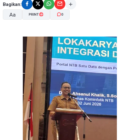
Bagikan:
Aa
PRINT
0
A-
A+