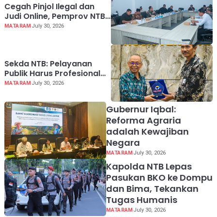
Cegah Pinjol Ilegal dan
Judi Online, Pemprov NTB
Perkuat Mitigasi dan
MATARAM
July 30, 2026
Perlindungan Masyarakat
Sekda NTB: Pelayanan
Publik Harus Profesional
dan Berintegritas
MATARAM
July 30, 2026
Gubernur Iqbal:
Reforma Agraria
adalah Kewajiban
Negara
MATARAM
July 30, 2026
Kapolda NTB Lepas
Pasukan BKO ke Dompu
dan Bima, Tekankan
Tugas Humanis
MATARAM
July 30, 2026