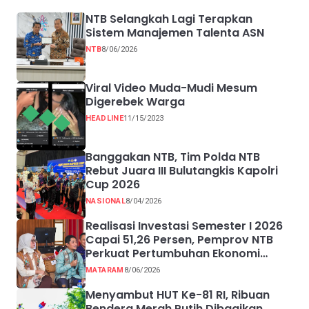
NTB Selangkah Lagi Terapkan
Sistem Manajemen Talenta ASN
NTB
8/06/2026
Viral Video Muda-Mudi Mesum
Digerebek Warga
HEADLINE
11/15/2023
Banggakan NTB, Tim Polda NTB
Rebut Juara III Bulutangkis Kapolri
Cup 2026
NASIONAL
8/04/2026
Realisasi Investasi Semester I 2026
Capai 51,26 Persen, Pemprov NTB
Perkuat Pertumbuhan Ekonomi
Inklusif melalui UMKM
MATARAM
8/06/2026
Menyambut HUT Ke-81 RI, Ribuan
Bendera Merah Putih Dibagikan