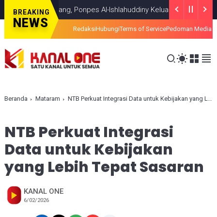
 Titik Terang, Ponpes Al-Ishlahuddiny Keluarkan Maklumlat
HEADLI
BREAKING
NEWS
Redaksi
Hubungi
Terms of Service
Pedoman Media S
Beranda
Mataram
NTB Perkuat Integrasi Data untuk Kebijakan yang Lebih Tepat Sasaran
NTB Perkuat Integrasi
Data untuk Kebijakan
yang Lebih Tepat Sasaran
KANAL ONE
6/02/2026