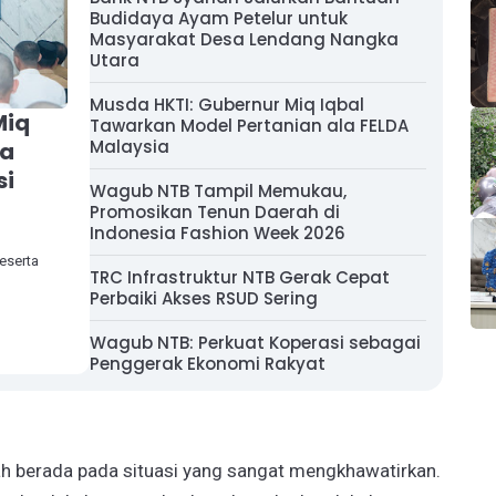
Budidaya Ayam Petelur untuk
Masyarakat Desa Lendang Nangka
Utara
Musda HKTI: Gubernur Miq Iqbal
Miq
Tawarkan Model Pertanian ala FELDA
Malaysia
ya
si
Wagub NTB Tampil Memukau,
Promosikan Tenun Daerah di
Indonesia Fashion Week 2026
eserta
TRC Infrastruktur NTB Gerak Cepat
Perbaiki Akses RSUD Sering
Wagub NTB: Perkuat Koperasi sebagai
Penggerak Ekonomi Rakyat
ah berada pada situasi yang sangat mengkhawatirkan.