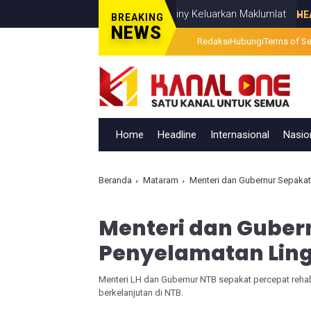
ik Terang, Ponpes Al-Ishlahuddiny Keluarkan Maklumlat
HEADLINE
JU
BREAKING
NEWS
Redaksi
Hubungi
Terms of Se
Home
Headline
Internasional
Nasio
Beranda
Mataram
Menteri dan Gubernur Sepaka
Menteri dan Guber
Penyelamatan Lin
Menteri LH dan Gubernur NTB sepakat percepat rehab
berkelanjutan di NTB.