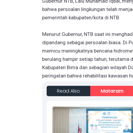
Gubernur NTB, Lalu Muhamad Iqbal, men
bahwa persoalan lingkungan telah menjad
pemerintah kabupaten/kota di NTB.
Menurut Gubernur, NTB saat ini menghada
dipandang sebagai persoalan biasa. Di 
memicu meningkatnya bencana hidromete
berulang hampir setiap tahun, terutama 
Kabupaten Bima dan sebagian wilayah Do
peringatan bahwa rehabilitasi kawasan hu
Read Also
Mataram