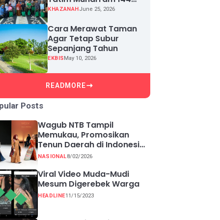
H, Puluhan Anak Yatim
KHAZANAH
June 25, 2026
Terima Santunan
Cara Merawat Taman
Agar Tetap Subur
Sepanjang Tahun
EKBIS
May 10, 2026
READMORE
pular Posts
Wagub NTB Tampil
Memukau, Promosikan
Tenun Daerah di Indonesia
Fashion Week 2026
NASIONAL
8/02/2026
Viral Video Muda-Mudi
Mesum Digerebek Warga
HEADLINE
11/15/2023