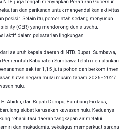
nsi NTB juga tengah menyiapkan Peraturan Gubernur
kelautan dan perikanan untuk mengendalikan aktivitas
 pesisir. Selain itu, pemerintah sedang menyusun
sibility (CER) yang mendorong dunia usaha,
si aktif dalam pelestarian lingkungan.
ri seluruh kepala daerah di NTB. Bupati Sumbawa,
a Pemerintah Kabupaten Sumbawa telah menjalankan
penanaman sekitar 1,15 juta pohon dan berkomitmen
wasan hutan negara mulai musim tanam 2026–2027
awasan hulu.
 H. Abidin, dan Bupati Dompu, Bambang Firdaus,
 berulang akibat kerusakan kawasan hulu. Keduanya
ng rehabilitasi daerah tangkapan air melalui
i kemiri dan makadamia, sekaligus memperkuat sarana