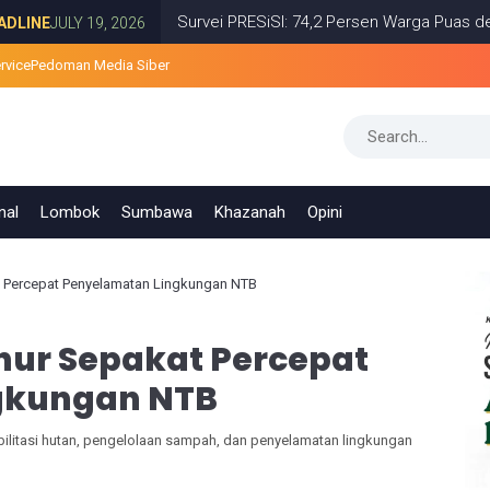
Survei PRESiSI: 74,2 Persen Warga Puas dengan Sa
LY 19, 2026
rvice
Pedoman Media Siber
nal
Lombok
Sumbawa
Khazanah
Opini
t Percepat Penyelamatan Lingkungan NTB
nur Sepakat Percepat
gkungan NTB
ilitasi hutan, pengelolaan sampah, dan penyelamatan lingkungan