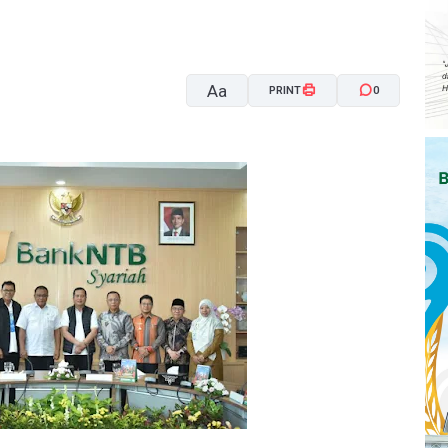
Aa
PRINT
0
A-
A+