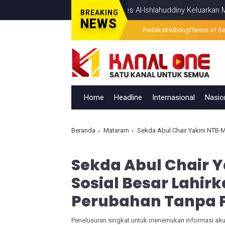
isi Temui Titik Terang, Ponpes Al-Ishlahuddiny Keluarkan Maklumlat
BREAKING
NEWS
Redaksi
Hubungi
Terms of Se
Home
Headline
Internasional
Nasio
Beranda
Mataram
Sekda Abul Chair Yakini NTB Miliki 
Sekda Abul Chair Y
Sosial Besar Lahir
Perubahan Tanpa 
Penelusuran singkat untuk menemukan informasi akura