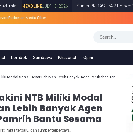
Survei PRESiSI: 74,2 Persen Warga P
HEADLINE
JULY 19, 2026
rvice
Pedoman Media Siber
nal
Lombok
Sumbawa
Khazanah
Opini
Modal Sosial Besar Lahirkan Lebih Banyak Agen Perubahan Tanpa Pamrih Bantu Sesama
akini NTB Miliki Modal
kan Lebih Banyak Agen
Pamrih Bantu Sesama
t, fakta terbaru, dan sumber terpercaya.