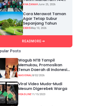
H, Puluhan Anak Yatim
KHAZANAH
June 25, 2026
Terima Santunan
Cara Merawat Taman
Agar Tetap Subur
Sepanjang Tahun
EKBIS
May 10, 2026
READMORE
pular Posts
Wagub NTB Tampil
Memukau, Promosikan
Tenun Daerah di Indonesia
Fashion Week 2026
NASIONAL
8/02/2026
Viral Video Muda-Mudi
Mesum Digerebek Warga
HEADLINE
11/15/2023