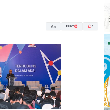
Aa
PRINT
0
A-
A+