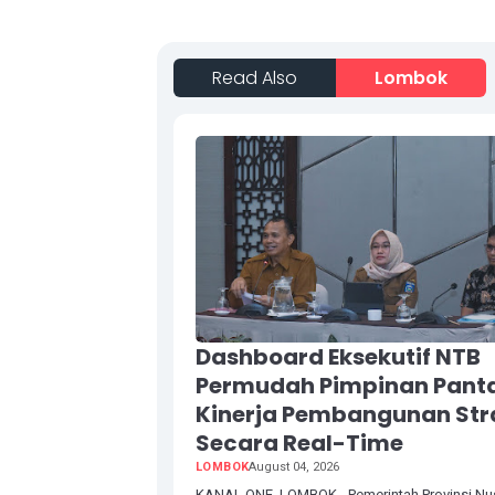
Read Also
Lombok
Dashboard Eksekutif NTB
Permudah Pimpinan Pant
Kinerja Pembangunan Str
Secara Real-Time
LOMBOK
August 04, 2026
KANAL ONE, LOMBOK - Pemerintah Provinsi Nu