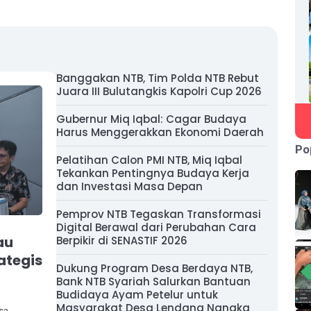
Banggakan NTB, Tim Polda NTB Rebut
Juara III Bulutangkis Kapolri Cup 2026
Gubernur Miq Iqbal: Cagar Budaya
Harus Menggerakkan Ekonomi Daerah
Po
Pelatihan Calon PMI NTB, Miq Iqbal
Tekankan Pentingnya Budaya Kerja
dan Investasi Masa Depan
Pemprov NTB Tegaskan Transformasi
Digital Berawal dari Perubahan Cara
au
Berpikir di SENASTIF 2026
ategis
Dukung Program Desa Berdaya NTB,
Bank NTB Syariah Salurkan Bantuan
Budidaya Ayam Petelur untuk
Masyarakat Desa Lendang Nangka
sa