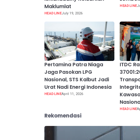
Maklumlat
HEADLINE
J
HEADLINE
July 19, 2026
Pertamina Patra Niaga
ITDC Rai
Jaga Pasokan LPG
37001:2
Nasional, STS Kalbut Jadi
Transpa
Urat Nadi Energi Indonesia
Integri
Kawasa
HEADLINE
April 11, 2026
Nasiona
HEADLINE
A
Rekomendasi