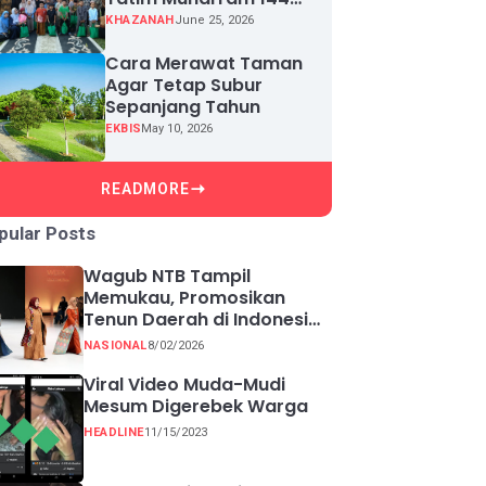
H, Puluhan Anak Yatim
KHAZANAH
June 25, 2026
Terima Santunan
Cara Merawat Taman
Agar Tetap Subur
Sepanjang Tahun
EKBIS
May 10, 2026
READMORE
pular Posts
Wagub NTB Tampil
Memukau, Promosikan
Tenun Daerah di Indonesia
Fashion Week 2026
NASIONAL
8/02/2026
Viral Video Muda-Mudi
Mesum Digerebek Warga
HEADLINE
11/15/2023