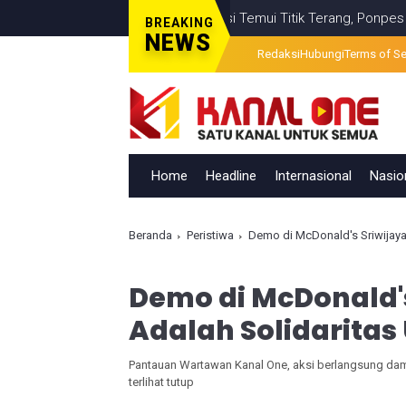
alahan Visual Berita Televisi Temui Titik Terang, Ponpes Al-Ishlah
BREAKING
NEWS
Redaksi
Hubungi
Terms of Se
Home
Headline
Internasional
Nasio
Beranda
Peristiwa
Demo di McDonald's Sriwijaya
Demo di McDonald'
Adalah Solidaritas
Pantauan Wartawan Kanal One, aksi berlangsung dama
terlihat tutup