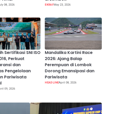
uly 08, 2026
EKRAF
May 23, 2026
h Sertifikasi SNI ISO
Mandalika Kartini Race
016, Perkuat
2026: Ajang Balap
ransi dan
Perempuan di Lombok
tas Pengelolaan
Dorong Emansipasi dan
n Pariwisata
Pariwisata
l
HEADLINE
April 08, 2026
pril 09, 2026