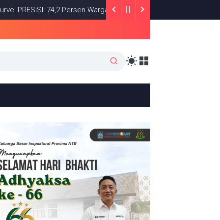
iSI: 74,2 Persen Warga Puas dengan Satu Tahun Kinerja Bupati Lo