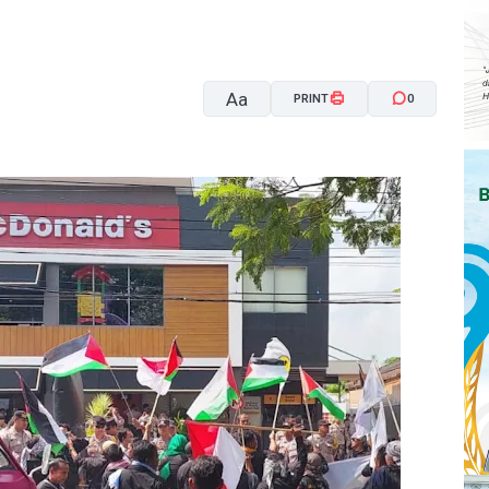
Aa
PRINT
0
A-
A+