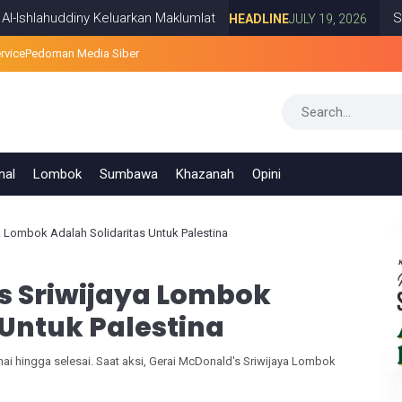
uddiny Keluarkan Maklumlat
Survei PRES
HEADLINE
JULY 19, 2026
rvice
Pedoman Media Siber
nal
Lombok
Sumbawa
Khazanah
Opini
 Lombok Adalah Solidaritas Untuk Palestina
s Sriwijaya Lombok
 Untuk Palestina
i hingga selesai. Saat aksi, Gerai McDonald's Sriwijaya Lombok