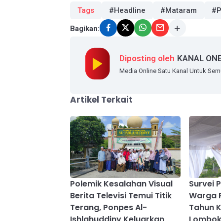
Tags
#Headline
#Mataram
#P
Bagikan:
Diposting oleh
KANAL ON
Media Online Satu Kanal Untuk Se
Artikel Terkait
Polemik Kesalahan Visual
Survei P
Berita Televisi Temui Titik
Warga 
Terang, Ponpes Al-
Tahun K
Ishlahuddiny Keluarkan
Lombok