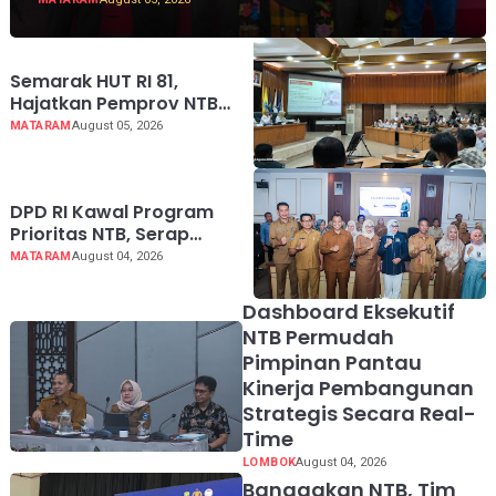
Semarak HUT RI 81,
Hajatkan Pemprov NTB
Lebih Dekat dengan
MATARAM
August 05, 2026
Masyarakat
DPD RI Kawal Program
Prioritas NTB, Serap
Aspirasi untuk
MATARAM
August 04, 2026
Diperjuangkan di Pusat
Dashboard Eksekutif
NTB Permudah
Pimpinan Pantau
Kinerja Pembangunan
Strategis Secara Real-
Time
LOMBOK
August 04, 2026
Banggakan NTB, Tim