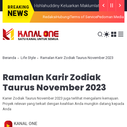
 Ponpes Al-Ishlahuddiny Keluarkan Maklumlat
HEADLINE
JULY 19, 20
BREAKING
NEWS
Redaksi
Hubungi
Terms of Service
Pedoman Media S
Beranda
Life Style
Ramalan Karir Zodiak Taurus November 2023
Ramalan Karir Zodiak
Taurus November 2023
Karier Zodiak Taurus November 2023 juga terlihat mengalami kemajuan.
Proyek relevan yang terkait dengan keahlian Anda mungkin datang kepada
Anda
KANAL ONE