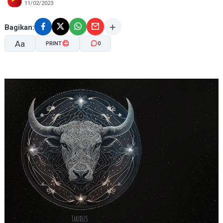
11/02/2023
Bagikan:
Aa
PRINT
0
A-
A+