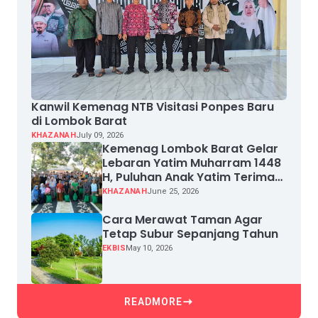
Kanwil Kemenag NTB Visitasi Ponpes Baru
di Lombok Barat
KHAZANAH
July 09, 2026
Kemenag Lombok Barat Gelar
Lebaran Yatim Muharram 1448
H, Puluhan Anak Yatim Terima
Santunan
KHAZANAH
June 25, 2026
Cara Merawat Taman Agar
Tetap Subur Sepanjang Tahun
EKBIS
May 10, 2026
READMORE