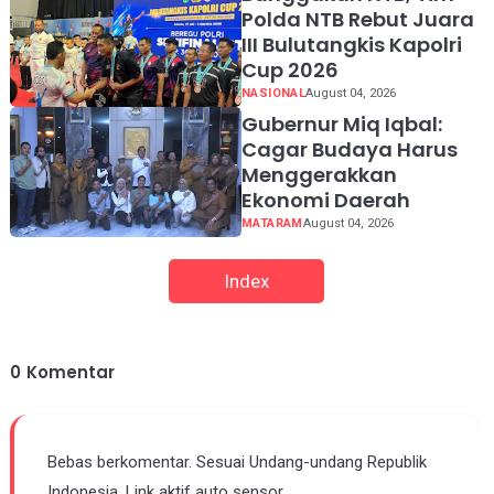
Polda NTB Rebut Juara
III Bulutangkis Kapolri
Cup 2026
NASIONAL
August 04, 2026
Gubernur Miq Iqbal:
Cagar Budaya Harus
Menggerakkan
Ekonomi Daerah
MATARAM
August 04, 2026
Index
0
Komentar
Bebas berkomentar. Sesuai Undang-undang Republik
Indonesia. Link aktif auto sensor.