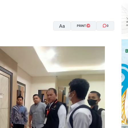
Aa
PRINT
0
A-
A+