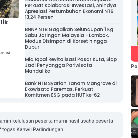
Perkuat Kolaborasi Investasi, Anindya
Apresiasi Pertumbuhan Ekonomi NTB
13,24 Persen
lik
BNNP NTB Gagalkan Selundupan 1 Kg
Sabu Jaringan Malaysia - Lombok,
Modus Disimpan di Korset hingga
Dubur
vinsi
Miq Iqbal Revitalisasi Pasar Kuta, Siap
Jadi Penyangga Pariwisata
Po
Mandalika
Bank NTB Syariah Tanam Mangrove di
Ekowisata Paremas, Perkuat
Komitmen ESG pada HUT ke-62
amin kelulusan peserta murni hasil usaha peserta
," tegas Kanwil Parlindungan.