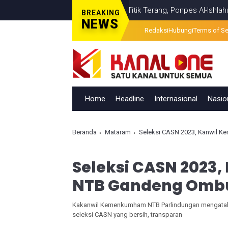
sual Berita Televisi Temui Titik Terang, Ponpes Al-Ishlahuddiny Kel
BREAKING
NEWS
Redaksi
Hubungi
Terms of Se
Home
Headline
Internasional
Nasio
Beranda
Mataram
Seleksi CASN 2023, Kanwil
Seleksi CASN 202
NTB Gandeng Om
Kakanwil Kemenkumham NTB Parlindungan mengatak
seleksi CASN yang bersih, transparan