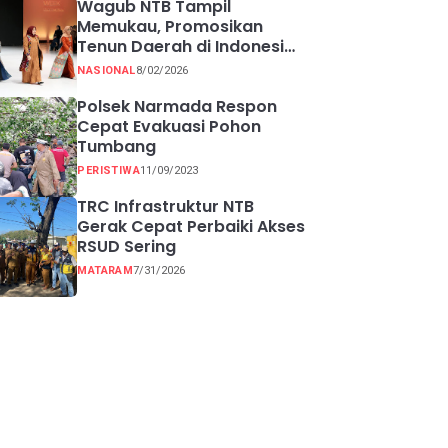
Wagub NTB Tampil
Memukau, Promosikan
Tenun Daerah di Indonesia
Fashion Week 2026
NASIONAL
8/02/2026
Polsek Narmada Respon
Cepat Evakuasi Pohon
Tumbang
PERISTIWA
11/09/2023
TRC Infrastruktur NTB
Gerak Cepat Perbaiki Akses
RSUD Sering
MATARAM
7/31/2026