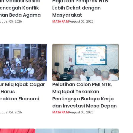
 Mediasi Sosial
Hajatkan Pemprov NTB
encegah Konflik
Lebih Dekat dengan
ahan Beda Agama
Masyarakat
ugust 05, 2026
MATARAM
August 05, 2026
r Miq Iqbal: Cagar
Pelatihan Calon PMI NTB,
 Harus
Miq Iqbal Tekankan
rakkan Ekonomi
Pentingnya Budaya Kerja
dan Investasi Masa Depan
ugust 04, 2026
MATARAM
August 03, 2026