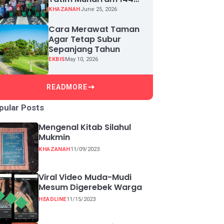
H, Puluhan Anak Yatim
KHAZANAH
June 25, 2026
Terima Santunan
Cara Merawat Taman
Agar Tetap Subur
Sepanjang Tahun
EKBIS
May 10, 2026
READMORE
pular Posts
Mengenal Kitab Silahul
Mukmin
KHAZANAH
11/09/2023
Viral Video Muda-Mudi
Mesum Digerebek Warga
HEADLINE
11/15/2023