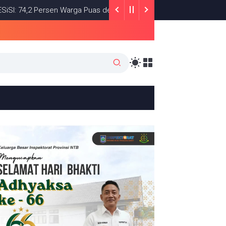
 Persen Warga Puas dengan Satu Tahun Kinerja Bupati Lombok Timu