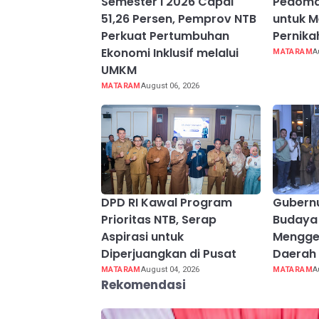
Semester I 2026 Capai
Pedoman
51,26 Persen, Pemprov NTB
untuk M
Perkuat Pertumbuhan
Pernik
Ekonomi Inklusif melalui
MATARAM
A
UMKM
MATARAM
August 06, 2026
DPD RI Kawal Program
Gubernu
Prioritas NTB, Serap
Budaya
Aspirasi untuk
Mengge
Diperjuangkan di Pusat
Daerah
MATARAM
August 04, 2026
MATARAM
A
Rekomendasi