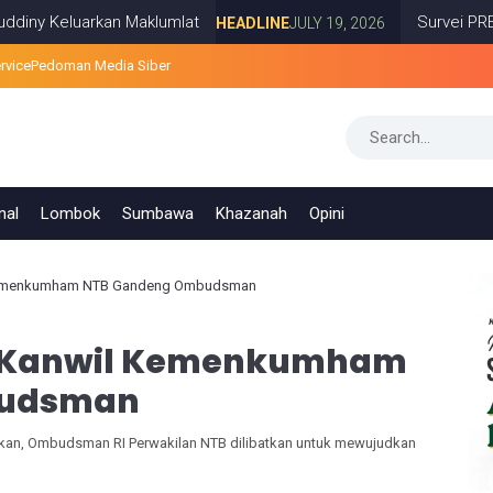
uarkan Maklumlat
Survei PRESiSI: 74,2
HEADLINE
JULY 19, 2026
rvice
Pedoman Media Siber
nal
Lombok
Sumbawa
Khazanah
Opini
 Kemenkumham NTB Gandeng Ombudsman
3, Kanwil Kemenkumham
budsman
an, Ombudsman RI Perwakilan NTB dilibatkan untuk mewujudkan