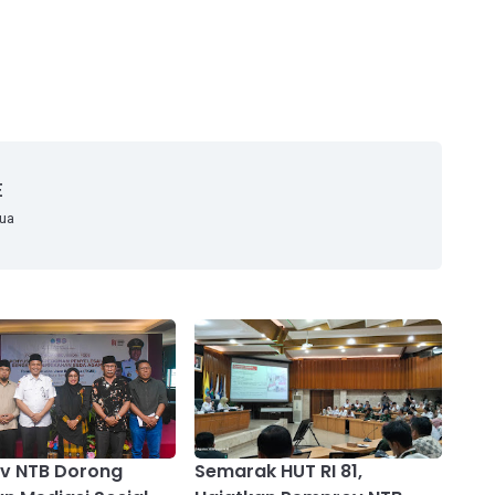
E
mua
v NTB Dorong
Semarak HUT RI 81,