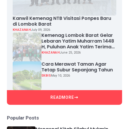
Kanwil Kemenag NTB Visitasi Ponpes Baru
di Lombok Barat
KHAZANAH
July 09, 2026
Kemenag Lombok Barat Gelar
Lebaran Yatim Muharram 1448
H, Puluhan Anak Yatim Terima
Santunan
KHAZANAH
June 25, 2026
Cara Merawat Taman Agar
Tetap Subur Sepanjang Tahun
EKBIS
May 10, 2026
READMORE
Popular Posts