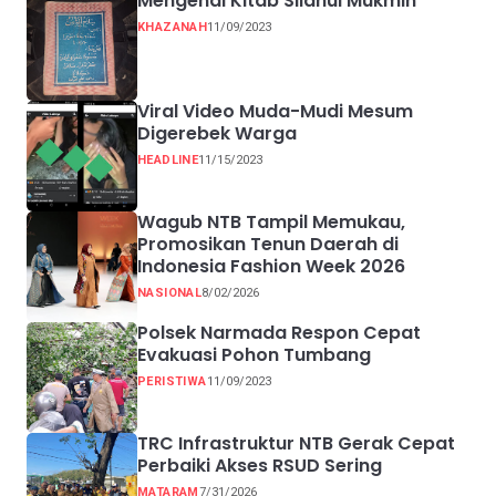
Mengenal Kitab Silahul Mukmin
KHAZANAH
11/09/2023
Viral Video Muda-Mudi Mesum
Digerebek Warga
HEADLINE
11/15/2023
Wagub NTB Tampil Memukau,
Promosikan Tenun Daerah di
Indonesia Fashion Week 2026
NASIONAL
8/02/2026
Polsek Narmada Respon Cepat
Evakuasi Pohon Tumbang
PERISTIWA
11/09/2023
TRC Infrastruktur NTB Gerak Cepat
Perbaiki Akses RSUD Sering
MATARAM
7/31/2026