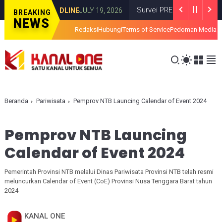
umlat
Survei PRESiSI: 74,2 Persen Wa
HEADLINE
JULY 19, 2026
BREAKING
NEWS
Redaksi
Hubungi
Terms of Service
Pedoman Media S
Beranda
Pariwisata
Pemprov NTB Launcing Calendar of Event 2024
Pemprov NTB Launcing
Calendar of Event 2024
Pemerintah Provinsi NTB melalui Dinas Pariwisata Provinsi NTB telah resmi
meluncurkan Calendar of Event (CoE) Provinsi Nusa Tenggara Barat tahun
2024
KANAL ONE