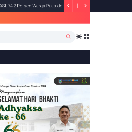
 Persen Warga Puas dengan Satu Tahun Kinerja Bupati Lombok Timu