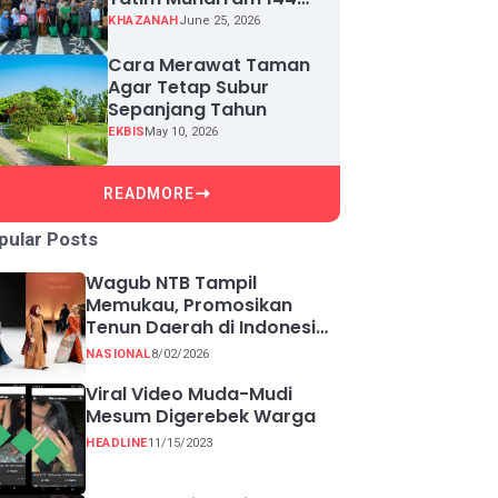
H, Puluhan Anak Yatim
KHAZANAH
June 25, 2026
Terima Santunan
Cara Merawat Taman
Agar Tetap Subur
Sepanjang Tahun
EKBIS
May 10, 2026
READMORE
pular Posts
Wagub NTB Tampil
Memukau, Promosikan
Tenun Daerah di Indonesia
Fashion Week 2026
NASIONAL
8/02/2026
Viral Video Muda-Mudi
Mesum Digerebek Warga
HEADLINE
11/15/2023