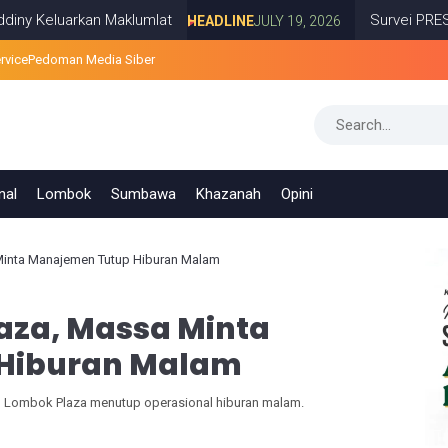
arkan Maklumlat
Survei PRESiSI: 74,2
HEADLINE
JULY 19, 2026
rvice
Pedoman Media Siber
nal
Lombok
Sumbawa
Khazanah
Opini
inta Manajemen Tutup Hiburan Malam
aza, Massa Minta
Hiburan Malam
 Lombok Plaza menutup operasional hiburan malam.