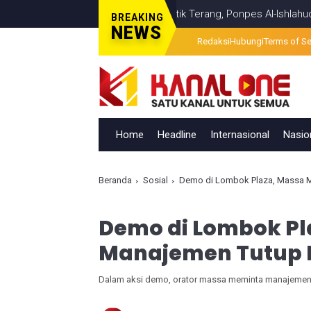
ual Berita Televisi Temui Titik Terang, Ponpes Al-Ishlahuddiny Kelu
BREAKING
NEWS
Redaksi
Hubungi
Terms of Se
Home
Headline
Internasional
Nasio
Beranda
Sosial
Demo di Lombok Plaza, Massa M
Demo di Lombok Pl
Manajemen Tutup 
Dalam aksi demo, orator massa meminta manajemen