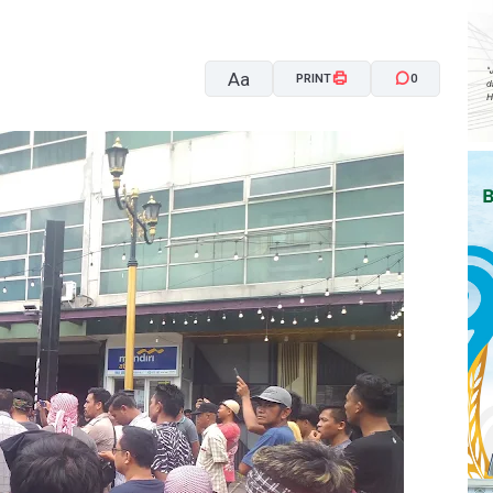
Aa
PRINT
0
A-
A+