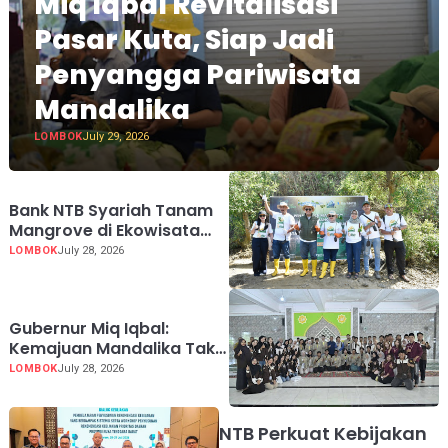
Miq Iqbal Revitalisasi
Pasar Kuta, Siap Jadi
Penyangga Pariwisata
Mandalika
LOMBOK
July 29, 2026
Bank NTB Syariah Tanam
Mangrove di Ekowisata
Paremas, Perkuat
LOMBOK
July 28, 2026
Komitmen ESG pada HUT
ke-62
Gubernur Miq Iqbal:
Kemajuan Mandalika Tak
Boleh Tinggalkan Warga
LOMBOK
July 28, 2026
Desa
NTB Perkuat Kebijakan