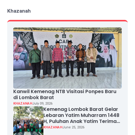
Khazanah
Kanwil Kemenag NTB Visitasi Ponpes Baru
di Lombok Barat
KHAZANAH
July 09, 2026
Kemenag Lombok Barat Gelar
Lebaran Yatim Muharram 1448
H, Puluhan Anak Yatim Terima
Santunan
KHAZANAH
June 25, 2026