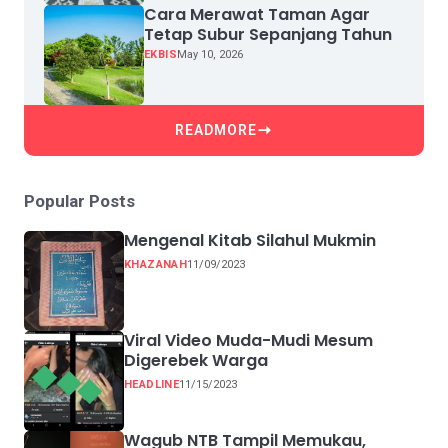
Cara Merawat Taman Agar
Tetap Subur Sepanjang Tahun
EKBIS
May 10, 2026
READMORE
Popular Posts
Mengenal Kitab Silahul Mukmin
KHAZANAH
11/09/2023
Viral Video Muda-Mudi Mesum
Digerebek Warga
HEADLINE
11/15/2023
Wagub NTB Tampil Memukau,