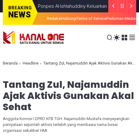
k Terang, Ponpes Al-Ishlahuddiny Keluarkan Maklumlat
HEADLINE
JU
BREAKING
NEWS
Redaksi
Hubungi
Terms of Service
Pedoman Media S
Beranda
Headline
Tantang Zul, Najamuddin Ajak Aktivis Gunakan Akal Sehat
Tantang Zul, Najamuddin
Ajak Aktivis Gunakan Akal
Sehat
Anggota Komisi I DPRD NTB TGH. Najamuddin Mustafa menyayangkan
pernyataan sejumlah aktivis terlebih yang membawa nama besar
organisasi sekaliber HMI