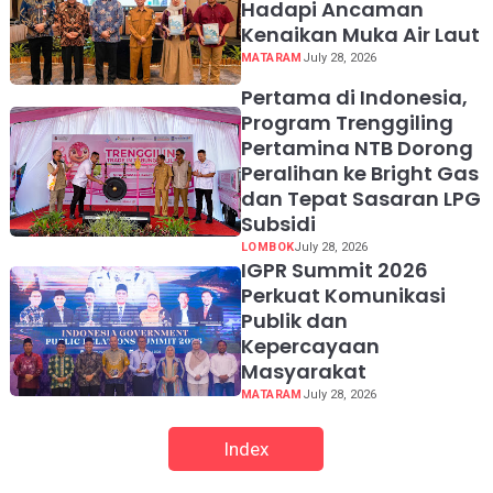
Hadapi Ancaman
Kenaikan Muka Air Laut
MATARAM
July 28, 2026
Pertama di Indonesia,
Program Trenggiling
Pertamina NTB Dorong
Peralihan ke Bright Gas
dan Tepat Sasaran LPG
Subsidi
LOMBOK
July 28, 2026
IGPR Summit 2026
Perkuat Komunikasi
Publik dan
Kepercayaan
Masyarakat
MATARAM
July 28, 2026
Index