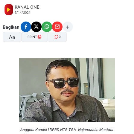
KANAL ONE
3/14/2024
Bagikan:
Aa
PRINT
0
A-
A+
Anggota Komisi I DPRD NTB TGH. Najamuddin Mustafa