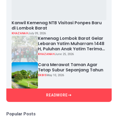
Kanwil Kemenag NTB Visitasi Ponpes Baru
di Lombok Barat
KHAZANAH
July 09, 2026
Kemenag Lombok Barat Gelar
Lebaran Yatim Muharram 1448
H, Puluhan Anak Yatim Terima
Santunan
KHAZANAH
June 25, 2026
Cara Merawat Taman Agar
Tetap Subur Sepanjang Tahun
EKBIS
May 10, 2026
READMORE
Popular Posts