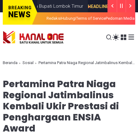
n Kinerja Bupati Lombok Timur
Ratusa
HEADLINE
JULY 08, 2026
BREAKING
NEWS
Redaksi
Hubungi
Terms of Service
Pedoman Media S
Beranda
Sosial
Pertamina Patra Niaga Regional Jatimbalinus Kembali Ukir Prestasi di Penghargaan ENSIA Award
Pertamina Patra Niaga
Regional Jatimbalinus
Kembali Ukir Prestasi di
Penghargaan ENSIA
Award