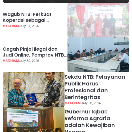
Wagub NTB: Perkuat
Koperasi sebagai
Penggerak Ekonomi
MATARAM
July 31, 2026
Rakyat
Cegah Pinjol Ilegal dan
Judi Online, Pemprov NTB
Perkuat Mitigasi dan
MATARAM
July 30, 2026
Perlindungan Masyarakat
Sekda NTB: Pelayanan
Publik Harus
Profesional dan
Berintegritas
MATARAM
July 30, 2026
Gubernur Iqbal:
Reforma Agraria
adalah Kewajiban
Negara