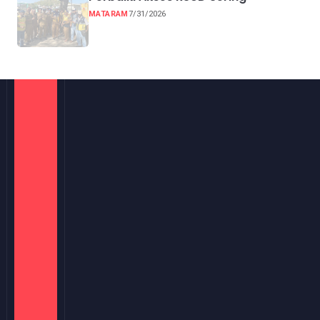
MATARAM
7/31/2026
PT KanalOne Media Berarah adalah perusahaan
penerbit yang mengelola platform media digital
multiperan dengan menghadirkan konten
informasi, edukasi, hiburan, serta inspirasi dalam
satu ekosistem terpadu. Melalui tagline “Satu
Kanal untuk Semua”, KanalOne berkomitmen
menjadi sumber informasi yang kredibel, aktual,