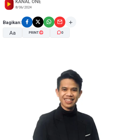
KANAL ONE
8/06/2024
Bagikan:
Aa
PRINT
0
A-
A+