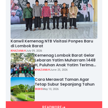
Kanwil Kemenag NTB Visitasi Ponpes Baru
di Lombok Barat
KHAZANAH
July 09, 2026
Kemenag Lombok Barat Gelar
Lebaran Yatim Muharram 1448
H, Puluhan Anak Yatim Terima
Santunan
KHAZANAH
June 25, 2026
Cara Merawat Taman Agar
Tetap Subur Sepanjang Tahun
EKBIS
May 10, 2026
READMORE