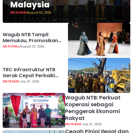
Malaysia
MATARAM
August 02, 2026
Wagub NTB Tampil
Memukau, Promosikan
Tenun Daerah di Indonesia
NASIONAL
August 02, 2026
Fashion Week 2026
TRC Infrastruktur NTB
Gerak Cepat Perbaiki
Akses RSUD Sering
MATARAM
July 31, 2026
Wagub NTB: Perkuat
Koperasi sebagai
Penggerak Ekonomi
Rakyat
MATARAM
July 31, 2026
Cegah Pinjol Ilegal dan