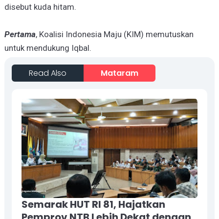
disebut kuda hitam.
Pertama
, Koalisi Indonesia Maju (KIM) memutuskan
untuk mendukung Iqbal.
Read Also
Mataram
Semarak HUT RI 81, Hajatkan
Pemprov NTB Lebih Dekat dengan