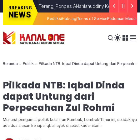
emui Titik Terang, Ponpes Al-Ishlahuddiny Keluarkan Maklumlat
HEA
BREAKING
NEWS
Redaksi
Hubungi
Terms of Service
Pedoman Media S
Beranda
Politik
Pilkada NTB: Iqbal Dinda dapat Untung dari Perpecahan Zul Rohmi
Pilkada NTB: Iqbal Dinda
dapat Untung dari
Perpecahan Zul Rohmi
Menurut pengamat politik kelahiran Rumbuk, Lombok Timur ini, setidaknya
ada dua alasan kenapa Iqbal layak disebut kuda hitam.