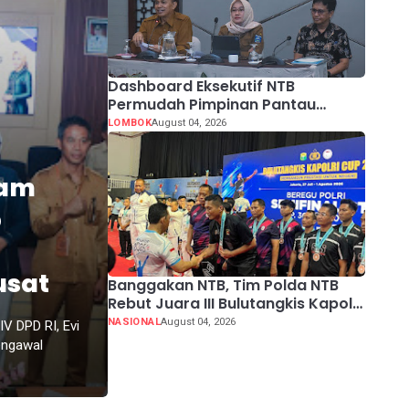
Dashboard Eksekutif NTB
Permudah Pimpinan Pantau
Kinerja Pembangunan Strategis
LOMBOK
August 04, 2026
Secara Real-Time
ram
p
usat
Banggakan NTB, Tim Polda NTB
Rebut Juara III Bulutangkis Kapolri
Cup 2026
NASIONAL
August 04, 2026
 DPD RI, Evi
engawal