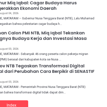
ur Miq Iqbal: Cagar Budaya Harus
erakkan Ekonomi Daerah
August 04, 2026
, MATARAM – Gubernur Nusa Tenggara Barat (NTB), Lalu Muhamad
egaskan bahwa pelestarian cagar budaya h...
han Calon PMI NTB, Miq Iqbal Tekankan
gnya Budaya Kerja dan Investasi Masa
August 03, 2026
, MATARAM - Sebanyak 46 orang peserta calon pekerja migran
(PMI) berasal dari kabupaten kota se Nusa ...
v NTB Tegaskan Transformasi Digital
l dari Perubahan Cara Berpikir di SENASTIF
August 03, 2026
, MATARAM - Pemerintah Provinsi Nusa Tenggara Barat (NTB)
 bahwa transformasi digital tidak dapat dim...
Index