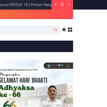
SiSI: 74,2 Persen Warga Puas dengan Satu Tahun Kinerja Bupati L