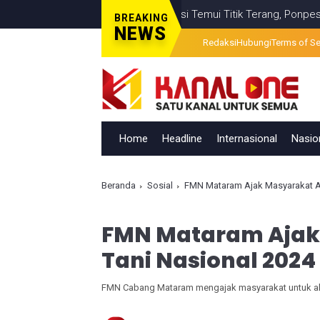
salahan Visual Berita Televisi Temui Titik Terang, Ponpes Al-Ishla
BREAKING
NEWS
Redaksi
Hubungi
Terms of Se
Home
Headline
Internasional
Nasio
Beranda
Sosial
FMN Mataram Ajak Masyarakat Ak
FMN Mataram Ajak 
Tani Nasional 2024
FMN Cabang Mataram mengajak masyarakat untuk aks