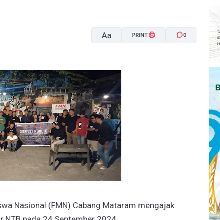
Aa
PRINT
0
A-
A+
iswa Nasional (FMN) Cabang Mataram mengajak
ur NTB pada 24 September 2024.