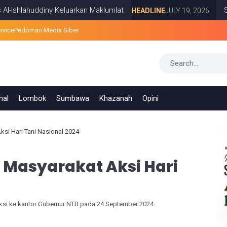
huddiny Keluarkan Maklumlat
Survei PRE
HEADLINE
JULY 19, 2026
rvice
Pedoman Media Siber
nal
Lombok
Sumbawa
Khazanah
Opini
si Hari Tani Nasional 2024
Masyarakat Aksi Hari
i ke kantor Gubernur NTB pada 24 September 2024.