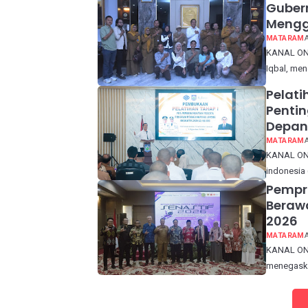
Gubern
Mengg
MATARAM
KANAL ONE
Iqbal, men
Pelati
Pentin
Depan
MATARAM
KANAL ONE
indonesia 
Pempro
Berawa
2026
MATARAM
KANAL ONE
menegaskan