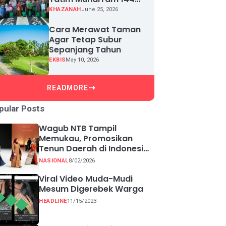
H, Puluhan Anak Yatim
KHAZANAH
June 25, 2026
Terima Santunan
Cara Merawat Taman
Agar Tetap Subur
Sepanjang Tahun
EKBIS
May 10, 2026
READMORE
pular Posts
Wagub NTB Tampil
Memukau, Promosikan
Tenun Daerah di Indonesia
Fashion Week 2026
NASIONAL
8/02/2026
Viral Video Muda-Mudi
Mesum Digerebek Warga
HEADLINE
11/15/2023