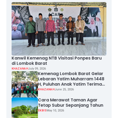
Kanwil Kemenag NTB Visitasi Ponpes Baru
di Lombok Barat
KHAZANAH
July 09, 2026
Kemenag Lombok Barat Gelar
Lebaran Yatim Muharram 1448
H, Puluhan Anak Yatim Terima
Santunan
KHAZANAH
June 25, 2026
Cara Merawat Taman Agar
Tetap Subur Sepanjang Tahun
EKBIS
May 10, 2026