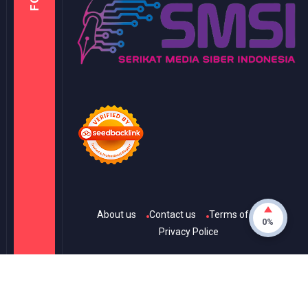
About us
Contact us
Terms of Use
0%
Privacy Police
© Copyright
2026
-
KANAL ONE
- All rights reserved.