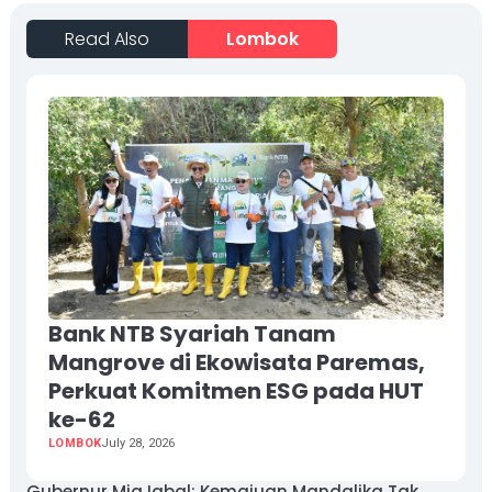
Read Also
Lombok
Bank NTB Syariah Tanam
Mangrove di Ekowisata Paremas,
Perkuat Komitmen ESG pada HUT
ke-62
LOMBOK
July 28, 2026
Gubernur Miq Iqbal: Kemajuan Mandalika Tak