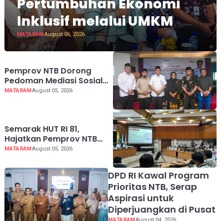
Pertumbuhan Ekonomi
Inklusif melalui UMKM
MATARAM
August 06, 2026
Pemprov NTB Dorong
Pedoman Mediasi Sosial
untuk Mencegah Konflik
MATARAM
August 05, 2026
Pernikahan Beda Agama
Semarak HUT RI 81,
Hajatkan Pemprov NTB
Lebih Dekat dengan
MATARAM
August 05, 2026
Masyarakat
DPD RI Kawal Program
Prioritas NTB, Serap
Aspirasi untuk
Diperjuangkan di Pusat
MATARAM
August 04, 2026