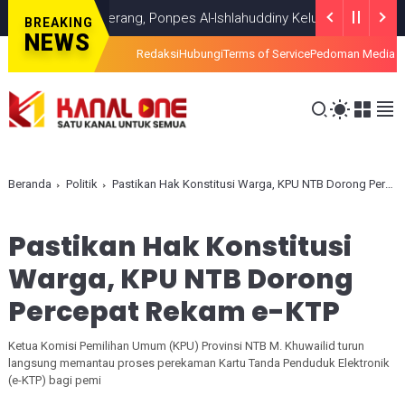
ui Titik Terang, Ponpes Al-Ishlahuddiny Keluarkan Maklumlat
HEADL
BREAKING
NEWS
Redaksi
Hubungi
Terms of Service
Pedoman Media S
Beranda
Politik
Pastikan Hak Konstitusi Warga, KPU NTB Dorong Percepat Rekam e-KTP
Pastikan Hak Konstitusi
Warga, KPU NTB Dorong
Percepat Rekam e-KTP
Ketua Komisi Pemilihan Umum (KPU) Provinsi NTB M. Khuwailid turun
langsung memantau proses perekaman Kartu Tanda Penduduk Elektronik
(e-KTP) bagi pemi