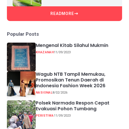
READMORE
Popular Posts
Mengenal Kitab Silahul Mukmin
KHAZANAH
11/09/2023
Wagub NTB Tampil Memukau,
Promosikan Tenun Daerah di
Indonesia Fashion Week 2026
NASIONAL
8/02/2026
Polsek Narmada Respon Cepat
Evakuasi Pohon Tumbang
PERISTIWA
11/09/2023