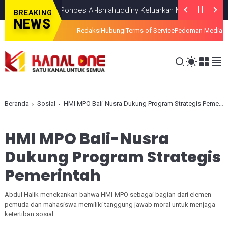
k Terang, Ponpes Al-Ishlahuddiny Keluarkan Maklumlat
HEADLINE
JUL
BREAKING
NEWS
Redaksi
Hubungi
Terms of Service
Pedoman Media S
Beranda
Sosial
HMI MPO Bali-Nusra Dukung Program Strategis Pemerintah
HMI MPO Bali-Nusra
Dukung Program Strategis
Pemerintah
Abdul Halik menekankan bahwa HMI-MPO sebagai bagian dari elemen
pemuda dan mahasiswa memiliki tanggung jawab moral untuk menjaga
ketertiban sosial