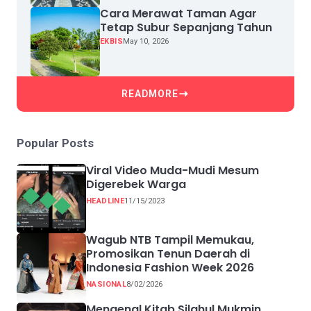
Cara Merawat Taman Agar
Tetap Subur Sepanjang Tahun
EKBIS
May 10, 2026
READMORE
Popular Posts
Viral Video Muda-Mudi Mesum
Digerebek Warga
HEADLINE
11/15/2023
Wagub NTB Tampil Memukau,
Promosikan Tenun Daerah di
Indonesia Fashion Week 2026
NASIONAL
8/02/2026
Mengenal Kitab Silahul Mukmin