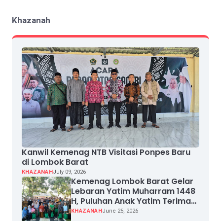
Khazanah
Kanwil Kemenag NTB Visitasi Ponpes Baru
di Lombok Barat
KHAZANAH
July 09, 2026
Kemenag Lombok Barat Gelar
Lebaran Yatim Muharram 1448
H, Puluhan Anak Yatim Terima
Santunan
KHAZANAH
June 25, 2026