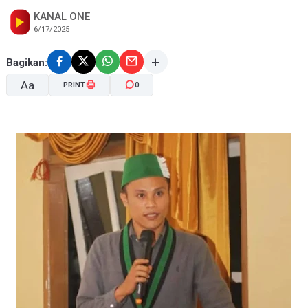
KANAL ONE
6/17/2025
Bagikan:
Aa
PRINT
0
A-
A+