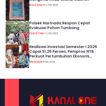
KHAZANAH
11/09/2023
Polsek Narmada Respon Cepat
Evakuasi Pohon Tumbang
PERISTIWA
11/09/2023
Realisasi Investasi Semester I 2026
Capai 51,26 Persen, Pemprov NTB
Perkuat Pertumbuhan Ekonomi
Inklusif melalui UMKM
MATARAM
8/06/2026