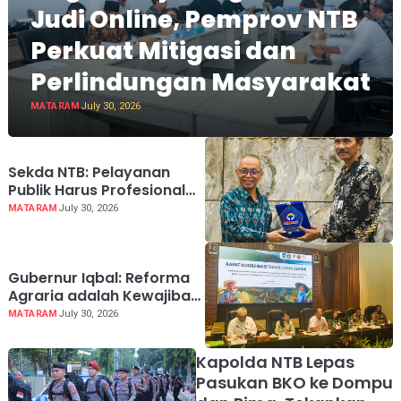
Judi Online, Pemprov NTB
Perkuat Mitigasi dan
Perlindungan Masyarakat
MATARAM
July 30, 2026
Sekda NTB: Pelayanan
Publik Harus Profesional
dan Berintegritas
MATARAM
July 30, 2026
Gubernur Iqbal: Reforma
Agraria adalah Kewajiban
Negara
MATARAM
July 30, 2026
Kapolda NTB Lepas
Pasukan BKO ke Dompu