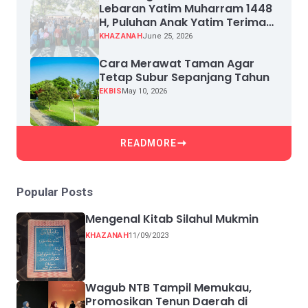
Lebaran Yatim Muharram 1448
H, Puluhan Anak Yatim Terima
Santunan
KHAZANAH
June 25, 2026
Cara Merawat Taman Agar
Tetap Subur Sepanjang Tahun
EKBIS
May 10, 2026
READMORE
Popular Posts
Mengenal Kitab Silahul Mukmin
KHAZANAH
11/09/2023
Wagub NTB Tampil Memukau,
Promosikan Tenun Daerah di