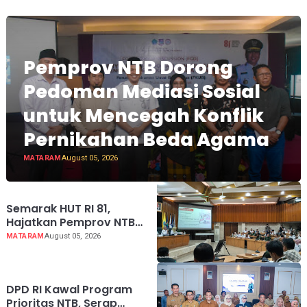
Pemprov NTB Dorong
Pedoman Mediasi Sosial
untuk Mencegah Konflik
Pernikahan Beda Agama
MATARAM
August 05, 2026
Semarak HUT RI 81,
Hajatkan Pemprov NTB
Lebih Dekat dengan
MATARAM
August 05, 2026
Masyarakat
DPD RI Kawal Program
Prioritas NTB, Serap