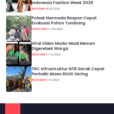
Indonesia Fashion Week 2026
NASIONAL
8/02/2026
Polsek Narmada Respon Cepat
Evakuasi Pohon Tumbang
PERISTIWA
11/09/2023
Viral Video Muda-Mudi Mesum
Digerebek Warga
HEADLINE
11/15/2023
TRC Infrastruktur NTB Gerak Cepat
Perbaiki Akses RSUD Sering
MATARAM
7/31/2026