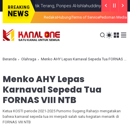
 Temui Titik Terang, Ponpes Al-Ishlahuddiny Keluarkan Maklumlat
H
BREAKING
NEWS
Redaksi
Hubungi
Terms of Service
Pedoman Media S
Beranda
Olahraga
Menko AHY Lepas Karnaval Sepeda Tua FORNAS VIII NTB
Menko AHY Lepas
Karnaval Sepeda Tua
FORNAS VIII NTB
Ketua KOSTI periode 2021-2025 Purnomo Sugeng Raharjo mengatakan
bahwa karnaval sepeda tua ini menjadi salah satu kegiatan menarik di
FORNAS VIII NTB