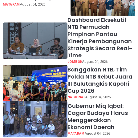
Aspirasi untuk
MATARAM
August 04, 2026
Diperjuangkan di Pusat
Dashboard Eksekutif
NTB Permudah
Pimpinan Pantau
Kinerja Pembangunan
Strategis Secara Real-
Time
LOMBOK
August 04, 2026
Banggakan NTB, Tim
Polda NTB Rebut Juara
III Bulutangkis Kapolri
Cup 2026
NASIONAL
August 04, 2026
Gubernur Miq Iqbal:
Cagar Budaya Harus
Menggerakkan
Ekonomi Daerah
MATARAM
August 04, 2026