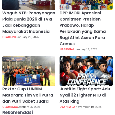
Wagub NTB: Penayangan
DPP IMORI Apresiasi
Piala Dunia 2026 di TVRI
Komitmen Presiden
Jadi Kebanggaan
Prabowo, Harap
Masyarakat Indonesia
Perlakuan yang Sama
Bagi Atlet Asean Para
HEADLINE
January 26, 2026
Games
NASIONAL
January 11, 2026
Rektor Cup I UNBIM
Justitia Fight Sport: Adu
Mataram: Tim Voli Putra
Nyali 32 Fighter NTB di
dan Putri Sabet Juara
Atas Ring
OLAHRAGA
January 05, 2026
OLAHRAGA
November 10, 2025
Rekomendasi