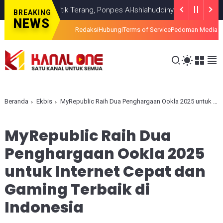
 Temui Titik Terang, Ponpes Al-Ishlahuddiny Keluarkan Maklumlat
H
BREAKING
NEWS
Redaksi
Hubungi
Terms of Service
Pedoman Media S
Beranda
Ekbis
MyRepublic Raih Dua Penghargaan Ookla 2025 untuk Internet Cepat dan Gaming Terbaik di Indonesia
MyRepublic Raih Dua
Penghargaan Ookla 2025
untuk Internet Cepat dan
Gaming Terbaik di
Indonesia