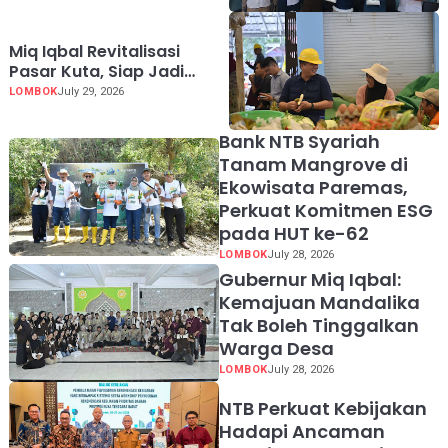
di Korset hingga Dubur
Miq Iqbal Revitalisasi
Pasar Kuta, Siap Jadi
Penyangga Pariwisata
LOMBOK
July 29, 2026
Mandalika
Bank NTB Syariah
Tanam Mangrove di
Ekowisata Paremas,
Perkuat Komitmen ESG
pada HUT ke-62
LOMBOK
July 28, 2026
Gubernur Miq Iqbal:
Kemajuan Mandalika
Tak Boleh Tinggalkan
Warga Desa
LOMBOK
July 28, 2026
NTB Perkuat Kebijakan
Hadapi Ancaman