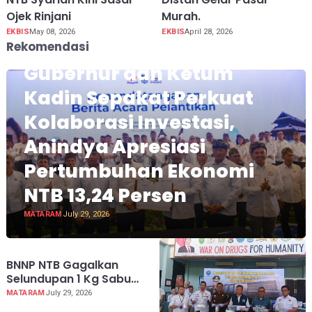
Ojek Rinjani
Murah.
EKBIS
May 08, 2026
EKBIS
April 28, 2026
Rekomendasi
Gubernur dan Ketum
Kadin Sepakat Perkuat
Kolaborasi Investasi,
Anindya Apresiasi
Pertumbuhan Ekonomi
NTB 13,24 Persen
MATARAM
July 29, 2026
BNNP NTB Gagalkan
Selundupan 1 Kg Sabu
Jaringan Malaysia -
MATARAM
July 29, 2026
Lombok, Modus Disimpan