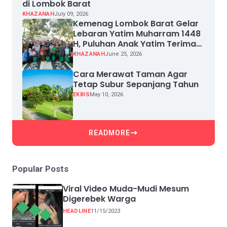
di Lombok Barat
KHAZANAH
July 09, 2026
Kemenag Lombok Barat Gelar
Lebaran Yatim Muharram 1448
H, Puluhan Anak Yatim Terima
Santunan
KHAZANAH
June 25, 2026
Cara Merawat Taman Agar
Tetap Subur Sepanjang Tahun
EKBIS
May 10, 2026
READMORE
Popular Posts
Viral Video Muda-Mudi Mesum
Digerebek Warga
HEADLINE
11/15/2023