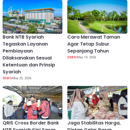
Bank NTB Syariah
Cara Merawat Taman
Tegaskan Layanan
Agar Tetap Subur
Pembiayaan
Sepanjang Tahun
Dilaksanakan Sesuai
EKBIS
May 10, 2026
Ketentuan dan Prinsip
Syariah
EKBIS
May 25, 2026
QRIS Cross Border Bank
Jaga Stabilitas Harga,
NTB Syariah Kini Sasar
Distan Gelar Pasar