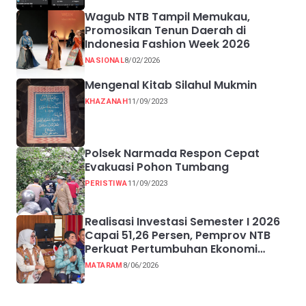
Wagub NTB Tampil Memukau,
Promosikan Tenun Daerah di
Indonesia Fashion Week 2026
NASIONAL
8/02/2026
Mengenal Kitab Silahul Mukmin
KHAZANAH
11/09/2023
Polsek Narmada Respon Cepat
Evakuasi Pohon Tumbang
PERISTIWA
11/09/2023
Realisasi Investasi Semester I 2026
Capai 51,26 Persen, Pemprov NTB
Perkuat Pertumbuhan Ekonomi
Inklusif melalui UMKM
MATARAM
8/06/2026