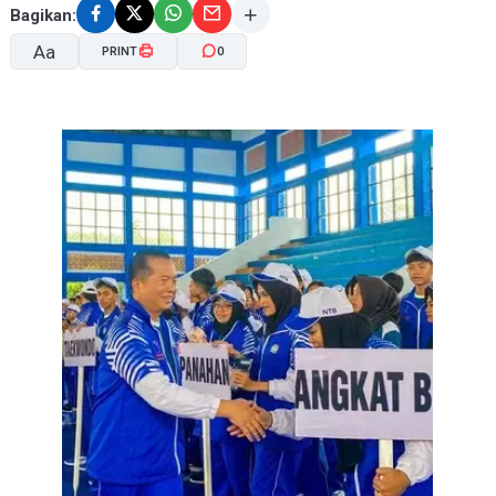
Bagikan:
Aa
PRINT
0
A-
A+