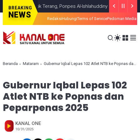
 Temui Titik Terang, Ponpes Al-Ishlahuddiny Keluarkan Maklumlat
H
BREAKING
NEWS
Redaksi
Hubungi
Terms of Service
Pedoman Media S
Beranda
Mataram
Gubernur Iqbal Lepas 102 Atlet NTB ke Popnas dan Peparpenas 2025
Gubernur Iqbal Lepas 102
Atlet NTB ke Popnas dan
Peparpenas 2025
KANAL ONE
10/31/2025