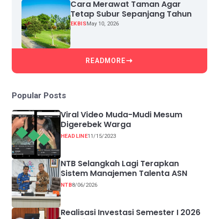
Cara Merawat Taman Agar
Tetap Subur Sepanjang Tahun
EKBIS
May 10, 2026
READMORE
Popular Posts
Viral Video Muda-Mudi Mesum
Digerebek Warga
HEADLINE
11/15/2023
NTB Selangkah Lagi Terapkan
Sistem Manajemen Talenta ASN
NTB
8/06/2026
Realisasi Investasi Semester I 2026