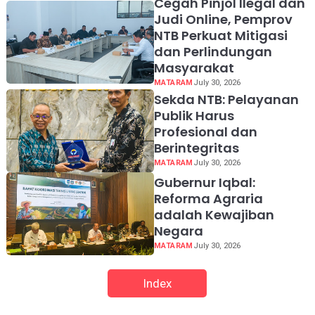
Cegah Pinjol Ilegal dan
Judi Online, Pemprov
NTB Perkuat Mitigasi
dan Perlindungan
Masyarakat
MATARAM
July 30, 2026
Sekda NTB: Pelayanan
Publik Harus
Profesional dan
Berintegritas
MATARAM
July 30, 2026
Gubernur Iqbal:
Reforma Agraria
adalah Kewajiban
Negara
MATARAM
July 30, 2026
Index