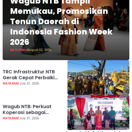
Wagub NTB Tampil
Memukau, Promosikan
Tenun Daerah di
Indonesia Fashion Week
2026
NASIONAL
August 02, 2026
TRC Infrastruktur NTB
Gerak Cepat Perbaiki
Akses RSUD Sering
MATARAM
July 31, 2026
Wagub NTB: Perkuat
Koperasi sebagai
Penggerak Ekonomi
MATARAM
July 31, 2026
Rakyat