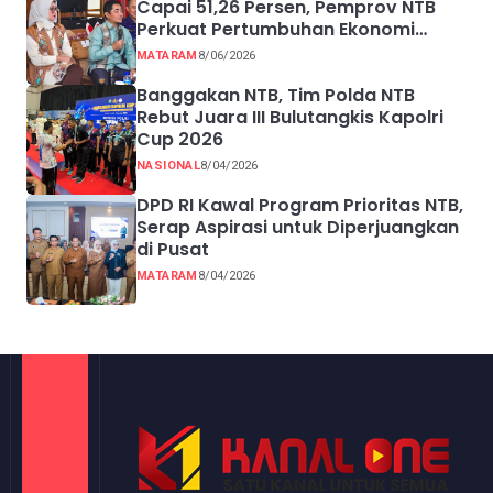
Capai 51,26 Persen, Pemprov NTB
Perkuat Pertumbuhan Ekonomi
Inklusif melalui UMKM
MATARAM
8/06/2026
Banggakan NTB, Tim Polda NTB
Rebut Juara III Bulutangkis Kapolri
Cup 2026
NASIONAL
8/04/2026
DPD RI Kawal Program Prioritas NTB,
Serap Aspirasi untuk Diperjuangkan
di Pusat
MATARAM
8/04/2026