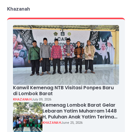
Khazanah
Kanwil Kemenag NTB Visitasi Ponpes Baru
di Lombok Barat
KHAZANAH
July 09, 2026
Kemenag Lombok Barat Gelar
Lebaran Yatim Muharram 1448
H, Puluhan Anak Yatim Terima
Santunan
KHAZANAH
June 25, 2026