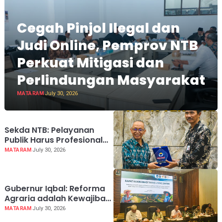
Cegah Pinjol Ilegal dan
Judi Online, Pemprov NTB
Perkuat Mitigasi dan
Perlindungan Masyarakat
MATARAM
July 30, 2026
Sekda NTB: Pelayanan
Publik Harus Profesional
dan Berintegritas
MATARAM
July 30, 2026
Gubernur Iqbal: Reforma
Agraria adalah Kewajiban
Negara
MATARAM
July 30, 2026