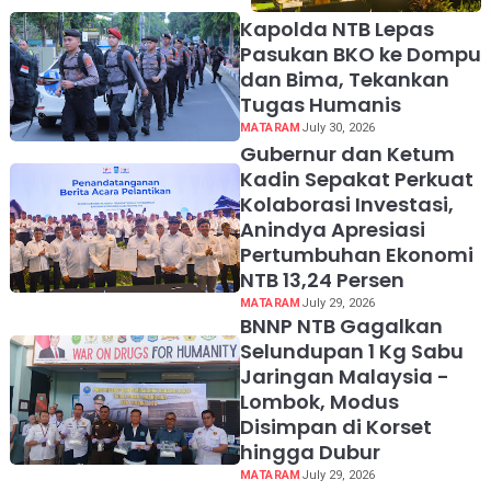
Kapolda NTB Lepas
Pasukan BKO ke Dompu
dan Bima, Tekankan
Tugas Humanis
MATARAM
July 30, 2026
Gubernur dan Ketum
Kadin Sepakat Perkuat
Kolaborasi Investasi,
Anindya Apresiasi
Pertumbuhan Ekonomi
NTB 13,24 Persen
MATARAM
July 29, 2026
BNNP NTB Gagalkan
Selundupan 1 Kg Sabu
Jaringan Malaysia -
Lombok, Modus
Disimpan di Korset
hingga Dubur
MATARAM
July 29, 2026