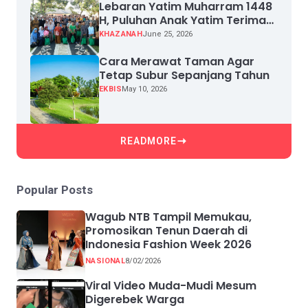
Lebaran Yatim Muharram 1448
H, Puluhan Anak Yatim Terima
Santunan
KHAZANAH
June 25, 2026
Cara Merawat Taman Agar
Tetap Subur Sepanjang Tahun
EKBIS
May 10, 2026
READMORE
Popular Posts
Wagub NTB Tampil Memukau,
Promosikan Tenun Daerah di
Indonesia Fashion Week 2026
NASIONAL
8/02/2026
Viral Video Muda-Mudi Mesum
Digerebek Warga