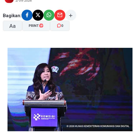
2/09/2026
Bagikan:
Aa
PRINT
0
A-
A+