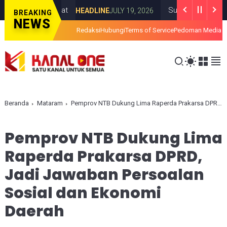
 Maklumlat
Survei PRESiSI: 74,2 Perse
HEADLINE
JULY 19, 2026
BREAKING
NEWS
Redaksi
Hubungi
Terms of Service
Pedoman Media S
Beranda
Mataram
Pemprov NTB Dukung Lima Raperda Prakarsa DPRD, Jadi Jawaban Persoalan Sosial dan Ekonomi Daerah
Pemprov NTB Dukung Lima
Raperda Prakarsa DPRD,
Jadi Jawaban Persoalan
Sosial dan Ekonomi
Daerah