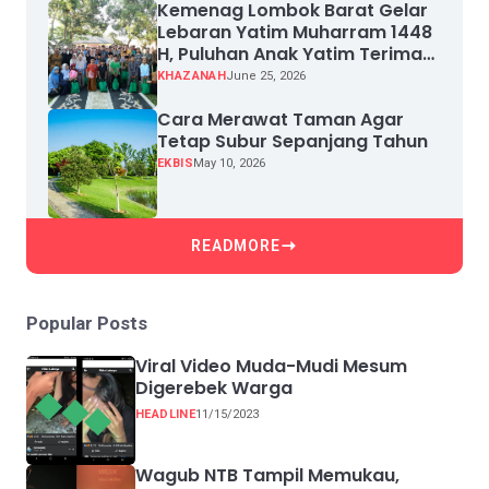
Kemenag Lombok Barat Gelar
Lebaran Yatim Muharram 1448
H, Puluhan Anak Yatim Terima
Santunan
KHAZANAH
June 25, 2026
Cara Merawat Taman Agar
Tetap Subur Sepanjang Tahun
EKBIS
May 10, 2026
READMORE
Popular Posts
Viral Video Muda-Mudi Mesum
Digerebek Warga
HEADLINE
11/15/2023
Wagub NTB Tampil Memukau,