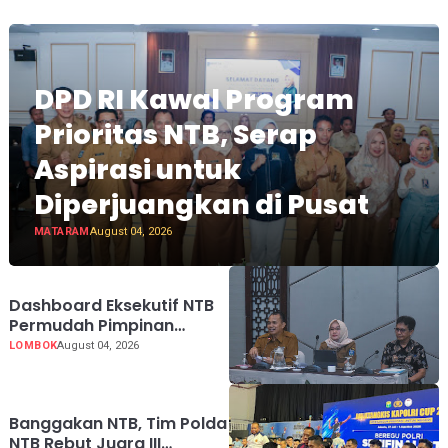
DPD RI Kawal Program
Prioritas NTB, Serap
Aspirasi untuk
Diperjuangkan di Pusat
MATARAM
August 04, 2026
Dashboard Eksekutif NTB
Permudah Pimpinan
Pantau Kinerja
LOMBOK
August 04, 2026
Pembangunan Strategis
Secara Real-Time
Banggakan NTB, Tim Polda
NTB Rebut Juara III