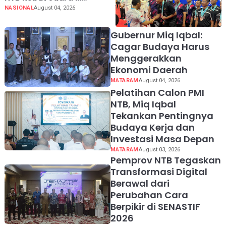
Bulutangkis Kapolri Cup
NASIONAL
August 04, 2026
2026
Gubernur Miq Iqbal:
Cagar Budaya Harus
Menggerakkan
Ekonomi Daerah
MATARAM
August 04, 2026
Pelatihan Calon PMI
NTB, Miq Iqbal
Tekankan Pentingnya
Budaya Kerja dan
Investasi Masa Depan
MATARAM
August 03, 2026
Pemprov NTB Tegaskan
Transformasi Digital
Berawal dari
Perubahan Cara
Berpikir di SENASTIF
2026