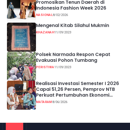
Promosikan Tenun Daerah di
Indonesia Fashion Week 2026
NASIONAL
8/02/2026
Mengenal Kitab Silahul Mukmin
KHAZANAH
11/09/2023
Polsek Narmada Respon Cepat
Evakuasi Pohon Tumbang
PERISTIWA
11/09/2023
Realisasi Investasi Semester I 2026
Capai 51,26 Persen, Pemprov NTB
Perkuat Pertumbuhan Ekonomi
Inklusif melalui UMKM
MATARAM
8/06/2026