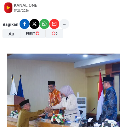
KANAL ONE
5/26/2026
Bagikan:
Aa
PRINT
0
A-
A+