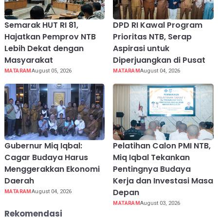
Semarak HUT RI 81,
DPD RI Kawal Program
Hajatkan Pemprov NTB
Prioritas NTB, Serap
Lebih Dekat dengan
Aspirasi untuk
Masyarakat
Diperjuangkan di Pusat
MATARAM
August 05, 2026
MATARAM
August 04, 2026
Gubernur Miq Iqbal:
Pelatihan Calon PMI NTB,
Cagar Budaya Harus
Miq Iqbal Tekankan
Menggerakkan Ekonomi
Pentingnya Budaya
Daerah
Kerja dan Investasi Masa
Depan
MATARAM
August 04, 2026
MATARAM
August 03, 2026
Rekomendasi