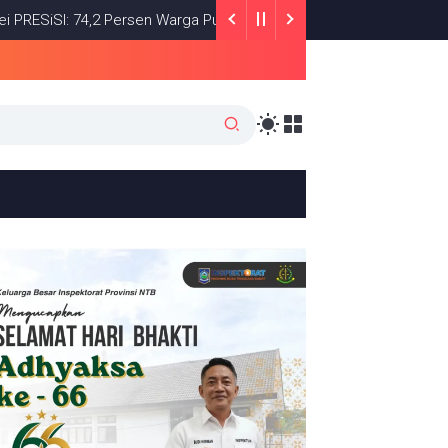
: 74,2 Persen Warga Puas dengan Satu Tahun Kinerja Bupati Lombo