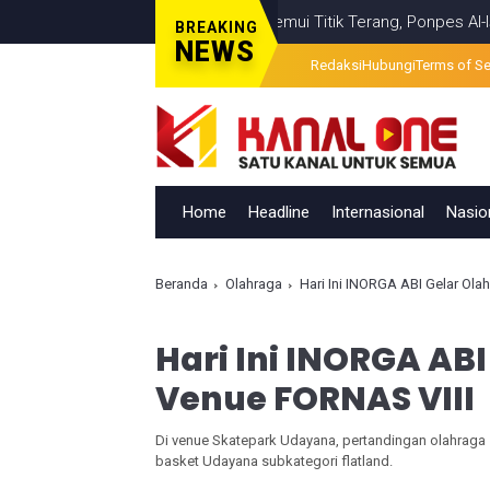
han Visual Berita Televisi Temui Titik Terang, Ponpes Al-Ishlahuddi
BREAKING
NEWS
Redaksi
Hubungi
Terms of Se
Home
Headline
Internasional
Nasio
Beranda
Olahraga
Hari Ini INORGA ABI Gelar Ola
Hari Ini INORGA ABI
Venue FORNAS VIII
Di venue Skatepark Udayana, pertandingan olahraga
basket Udayana subkategori flatland.