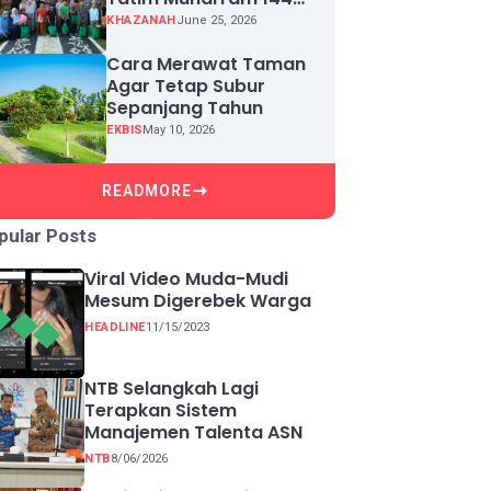
H, Puluhan Anak Yatim
KHAZANAH
June 25, 2026
Terima Santunan
Cara Merawat Taman
Agar Tetap Subur
Sepanjang Tahun
EKBIS
May 10, 2026
READMORE
pular Posts
Viral Video Muda-Mudi
Mesum Digerebek Warga
HEADLINE
11/15/2023
NTB Selangkah Lagi
Terapkan Sistem
Manajemen Talenta ASN
NTB
8/06/2026