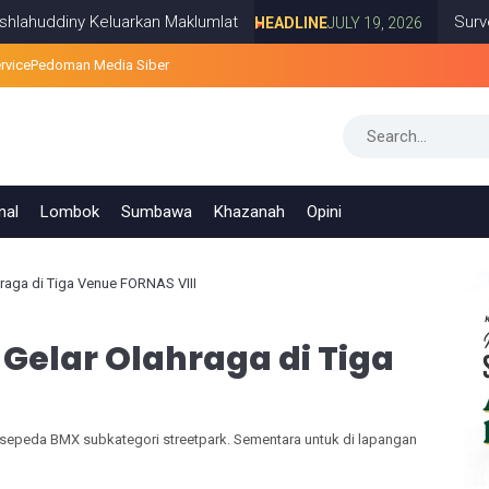
ny Keluarkan Maklumlat
Survei PRESiSI
HEADLINE
JULY 19, 2026
rvice
Pedoman Media Siber
nal
Lombok
Sumbawa
Khazanah
Opini
hraga di Tiga Venue FORNAS VIII
 Gelar Olahraga di Tiga
 sepeda BMX subkategori streetpark. Sementara untuk di lapangan