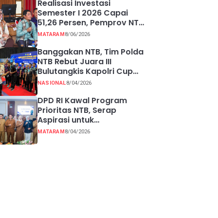
Realisasi Investasi
Semester I 2026 Capai
51,26 Persen, Pemprov NTB
Perkuat Pertumbuhan
MATARAM
8/06/2026
Ekonomi Inklusif melalui
UMKM
Banggakan NTB, Tim Polda
NTB Rebut Juara III
Bulutangkis Kapolri Cup
2026
NASIONAL
8/04/2026
DPD RI Kawal Program
Prioritas NTB, Serap
Aspirasi untuk
Diperjuangkan di Pusat
MATARAM
8/04/2026