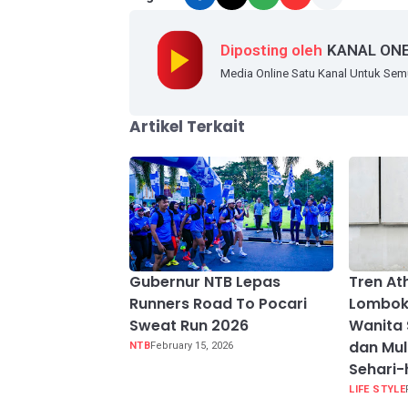
Diposting oleh
KANAL ON
Media Online Satu Kanal Untuk Se
Artikel Terkait
Gubernur NTB Lepas
Tren At
Runners Road To Pocari
Lombok:
Sweat Run 2026
Wanita 
dan Mul
NTB
February 15, 2026
Sehari-
LIFE STYLE