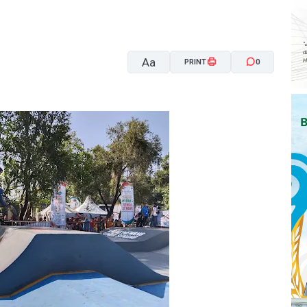
Aa
PRINT
0
A-
A+