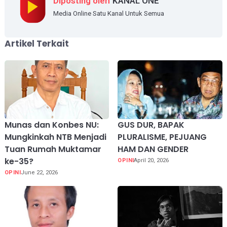
Diposting oleh
KANAL ONE
Media Online Satu Kanal Untuk Semua
Artikel Terkait
Munas dan Konbes NU:
GUS DUR, BAPAK
Mungkinkah NTB Menjadi
PLURALISME, PEJUANG
Tuan Rumah Muktamar
HAM DAN GENDER
ke-35?
OPINI
April 20, 2026
OPINI
June 22, 2026