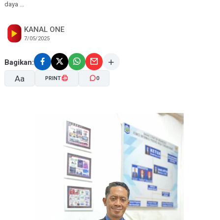
daya ...
KANAL ONE
7/05/2025
Bagikan:
Aa
PRINT
0
A-
A+