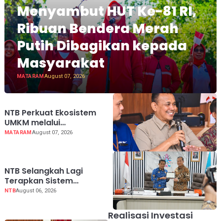
Menyambut HUT Ke-81 RI,
Ribuan Bendera Merah
Putih Dibagikan kepada
Masyarakat
MATARAM
August 07, 2026
NTB Perkuat Ekosistem
UMKM melalui
Pembiayaan, Legalitas,
MATARAM
August 07, 2026
dan Akses Pasar
NTB Selangkah Lagi
Terapkan Sistem
Manajemen Talenta ASN
NTB
August 06, 2026
Realisasi Investasi