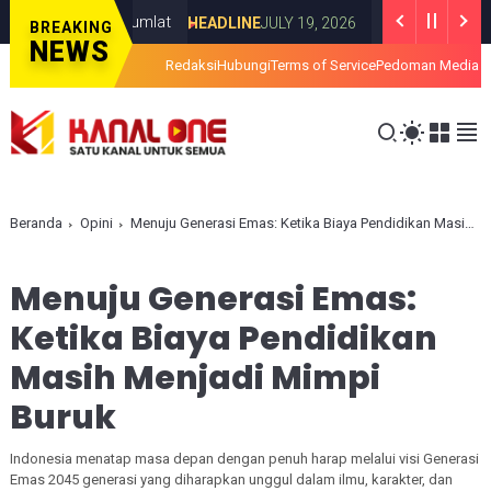
arkan Maklumlat
Survei PRESiSI: 74,2 
HEADLINE
JULY 19, 2026
BREAKING
NEWS
Redaksi
Hubungi
Terms of Service
Pedoman Media S
Beranda
Opini
Menuju Generasi Emas: Ketika Biaya Pendidikan Masih Menjadi Mimpi Buruk
Menuju Generasi Emas:
Ketika Biaya Pendidikan
Masih Menjadi Mimpi
Buruk
Indonesia menatap masa depan dengan penuh harap melalui visi Generasi
Emas 2045 generasi yang diharapkan unggul dalam ilmu, karakter, dan