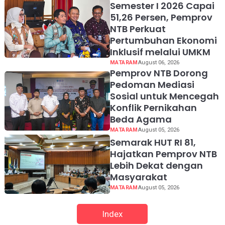
Semester I 2026 Capai
51,26 Persen, Pemprov
NTB Perkuat
Pertumbuhan Ekonomi
Inklusif melalui UMKM
MATARAM
August 06, 2026
Pemprov NTB Dorong
Pedoman Mediasi
Sosial untuk Mencegah
Konflik Pernikahan
Beda Agama
MATARAM
August 05, 2026
Semarak HUT RI 81,
Hajatkan Pemprov NTB
Lebih Dekat dengan
Masyarakat
MATARAM
August 05, 2026
Index