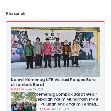
Khazanah
Kanwil Kemenag NTB Visitasi Ponpes Baru
di Lombok Barat
KHAZANAH
July 09, 2026
Kemenag Lombok Barat Gelar
Lebaran Yatim Muharram 1448
H, Puluhan Anak Yatim Terima
Santunan
KHAZANAH
June 25, 2026