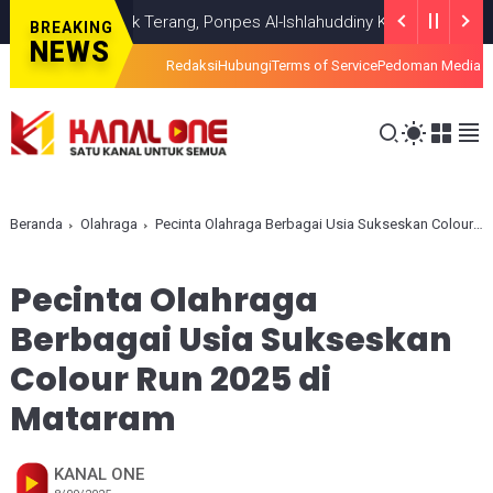
Temui Titik Terang, Ponpes Al-Ishlahuddiny Keluarkan Maklumlat
HE
BREAKING
NEWS
Redaksi
Hubungi
Terms of Service
Pedoman Media S
Beranda
Olahraga
Pecinta Olahraga Berbagai Usia Sukseskan Colour Run 2025 di Mataram
Pecinta Olahraga
Berbagai Usia Sukseskan
Colour Run 2025 di
Mataram
KANAL ONE