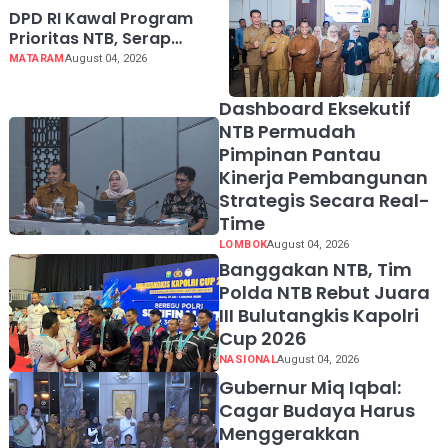
DPD RI Kawal Program
Prioritas NTB, Serap
Aspirasi untuk
MATARAM
August 04, 2026
Diperjuangkan di Pusat
Dashboard Eksekutif
NTB Permudah
Pimpinan Pantau
Kinerja Pembangunan
Strategis Secara Real-
Time
LOMBOK
August 04, 2026
Banggakan NTB, Tim
Polda NTB Rebut Juara
III Bulutangkis Kapolri
Cup 2026
NASIONAL
August 04, 2026
Gubernur Miq Iqbal:
Cagar Budaya Harus
Menggerakkan