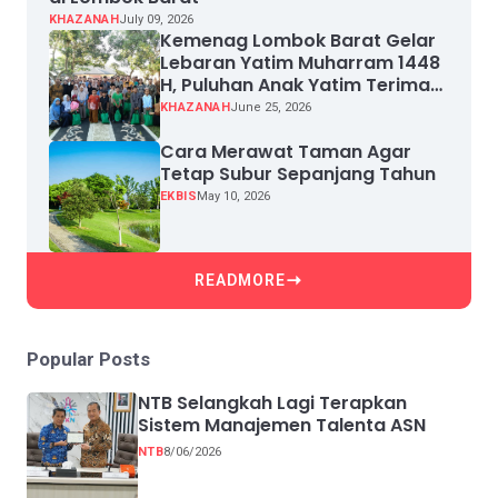
KHAZANAH
July 09, 2026
Kemenag Lombok Barat Gelar
Lebaran Yatim Muharram 1448
H, Puluhan Anak Yatim Terima
Santunan
KHAZANAH
June 25, 2026
Cara Merawat Taman Agar
Tetap Subur Sepanjang Tahun
EKBIS
May 10, 2026
READMORE
Popular Posts
NTB Selangkah Lagi Terapkan
Sistem Manajemen Talenta ASN
NTB
8/06/2026