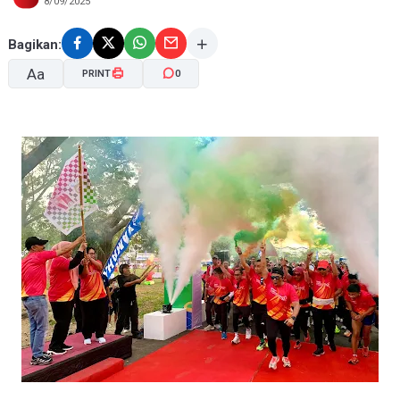
8/09/2025
Bagikan:
Aa
PRINT
0
A-
A+