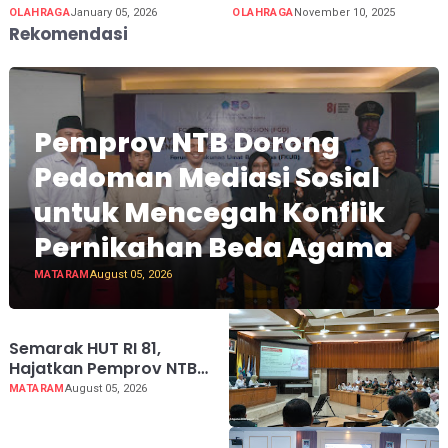
OLAHRAGA
January 05, 2026
OLAHRAGA
November 10, 2025
Rekomendasi
Pemprov NTB Dorong
Pedoman Mediasi Sosial
untuk Mencegah Konflik
Pernikahan Beda Agama
MATARAM
August 05, 2026
Semarak HUT RI 81,
Hajatkan Pemprov NTB
Lebih Dekat dengan
MATARAM
August 05, 2026
Masyarakat