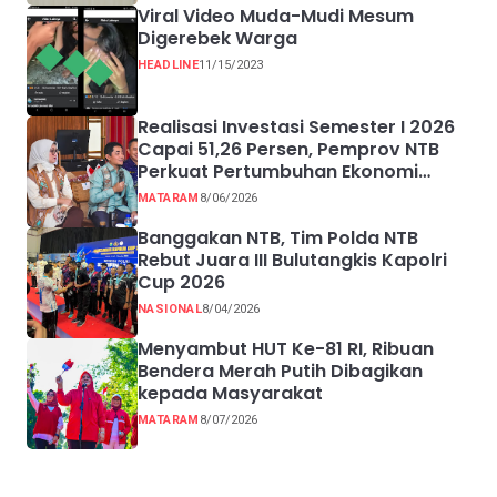
Viral Video Muda-Mudi Mesum
Digerebek Warga
HEADLINE
11/15/2023
Realisasi Investasi Semester I 2026
Capai 51,26 Persen, Pemprov NTB
Perkuat Pertumbuhan Ekonomi
Inklusif melalui UMKM
MATARAM
8/06/2026
Banggakan NTB, Tim Polda NTB
Rebut Juara III Bulutangkis Kapolri
Cup 2026
NASIONAL
8/04/2026
Menyambut HUT Ke-81 RI, Ribuan
Bendera Merah Putih Dibagikan
kepada Masyarakat
MATARAM
8/07/2026