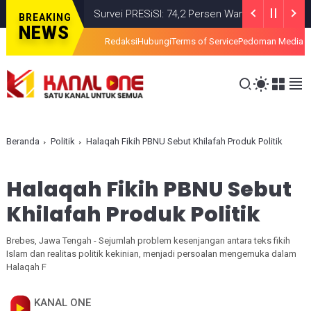
Survei PRESiSI: 74,2 Persen Warga Puas dengan Satu T
BREAKING
NEWS
Redaksi
Hubungi
Terms of Service
Pedoman Media S
Beranda
Politik
Halaqah Fikih PBNU Sebut Khilafah Produk Politik
Halaqah Fikih PBNU Sebut
Khilafah Produk Politik
Brebes, Jawa Tengah - Sejumlah problem kesenjangan antara teks fikih
Islam dan realitas politik kekinian, menjadi persoalan mengemuka dalam
Halaqah F
KANAL ONE