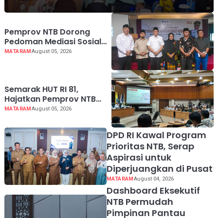
Pemprov NTB Dorong
Pedoman Mediasi Sosial
untuk Mencegah Konflik
MATARAM
August 05, 2026
Pernikahan Beda Agama
Semarak HUT RI 81,
Hajatkan Pemprov NTB
Lebih Dekat dengan
MATARAM
August 05, 2026
Masyarakat
DPD RI Kawal Program
Prioritas NTB, Serap
Aspirasi untuk
Diperjuangkan di Pusat
MATARAM
August 04, 2026
Dashboard Eksekutif
NTB Permudah
Pimpinan Pantau