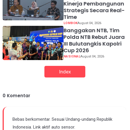
Kinerja Pembangunan
Strategis Secara Real-
Time
LOMBOK
August 04, 2026
Banggakan NTB, Tim
Polda NTB Rebut Juara
III Bulutangkis Kapolri
Cup 2026
NASIONAL
August 04, 2026
Index
0
Komentar
Bebas berkomentar. Sesuai Undang-undang Republik
Indonesia. Link aktif auto sensor.