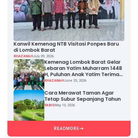
Kanwil Kemenag NTB Visitasi Ponpes Baru
di Lombok Barat
KHAZANAH
July 09, 2026
Kemenag Lombok Barat Gelar
Lebaran Yatim Muharram 1448
H, Puluhan Anak Yatim Terima
Santunan
KHAZANAH
June 25, 2026
Cara Merawat Taman Agar
Tetap Subur Sepanjang Tahun
EKBIS
May 10, 2026
READMORE