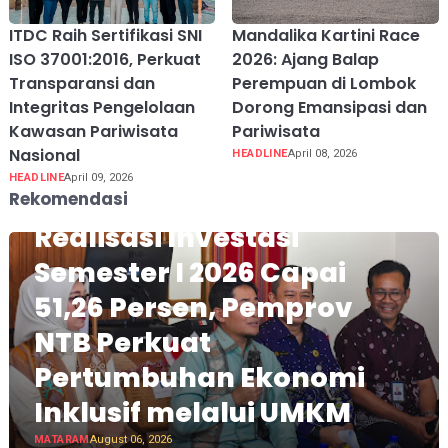
ITDC Raih Sertifikasi SNI
Mandalika Kartini Race
ISO 37001:2016, Perkuat
2026: Ajang Balap
Transparansi dan
Perempuan di Lombok
Integritas Pengelolaan
Dorong Emansipasi dan
Kawasan Pariwisata
Pariwisata
Nasional
HEADLINE
April 08, 2026
HEADLINE
April 09, 2026
Rekomendasi
Realisasi Investasi
Semester I 2026 Capai
51,26 Persen, Pemprov
NTB Perkuat
Pertumbuhan Ekonomi
Inklusif melalui UMKM
MATARAM
August 06, 2026