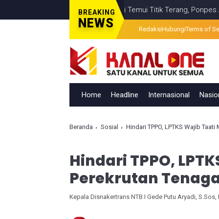
esalahan Visual Berita Televisi Temui Titik Terang, Ponpes Al-Ishla
BREAKING
NEWS
Redaksi
Hubungi
Terms of Se
Home
Headline
Internasional
Nasio
Beranda
Sosial
Hindari TPPO, LPTKS Wajib Taati
Hindari TPPO, LPTK
Perekrutan Tenaga
Kepala Disnakertrans NTB I Gede Putu Aryadi, S.Sos, 