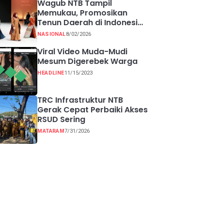
Wagub NTB Tampil
Memukau, Promosikan
Tenun Daerah di Indonesia
Fashion Week 2026
NASIONAL
8/02/2026
Viral Video Muda-Mudi
Mesum Digerebek Warga
HEADLINE
11/15/2023
TRC Infrastruktur NTB
Gerak Cepat Perbaiki Akses
RSUD Sering
MATARAM
7/31/2026