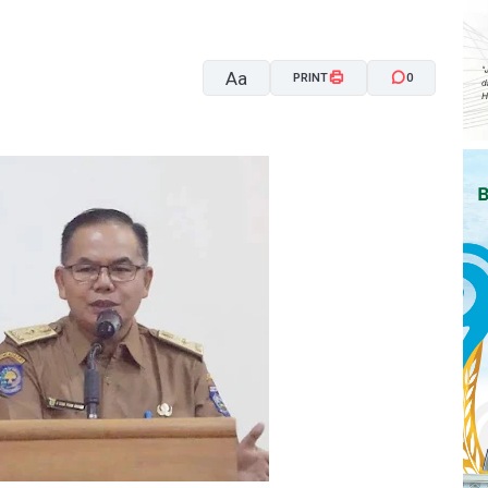
Aa
PRINT
0
A-
A+