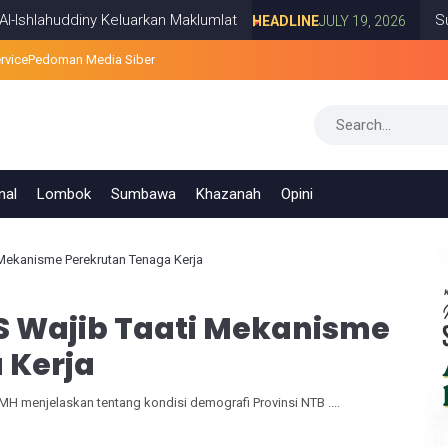
huddiny Keluarkan Maklumlat
Survei PR
HEADLINE
JULY 19, 2026
rvice
Pedoman Media Siber
nal
Lombok
Sumbawa
Khazanah
Opini
 Mekanisme Perekrutan Tenaga Kerja
S Wajib Taati Mekanisme
 Kerja
MH menjelaskan tentang kondisi demografi Provinsi NTB ....