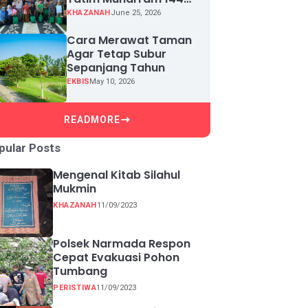
H, Puluhan Anak Yatim
KHAZANAH
June 25, 2026
Terima Santunan
Cara Merawat Taman
Agar Tetap Subur
Sepanjang Tahun
EKBIS
May 10, 2026
READMORE
pular Posts
Mengenal Kitab Silahul
Mukmin
KHAZANAH
11/09/2023
Polsek Narmada Respon
Cepat Evakuasi Pohon
Tumbang
PERISTIWA
11/09/2023