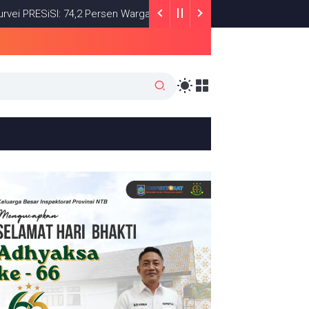
ESiSI: 74,2 Persen Warga Puas dengan Satu Tahun Kinerja Bupati 