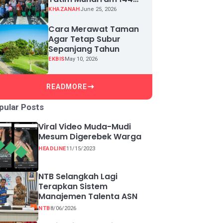
H, Puluhan Anak Yatim
KHAZANAH
June 25, 2026
Terima Santunan
Cara Merawat Taman
Agar Tetap Subur
Sepanjang Tahun
EKBIS
May 10, 2026
READMORE
pular Posts
Viral Video Muda-Mudi
Mesum Digerebek Warga
HEADLINE
11/15/2023
NTB Selangkah Lagi
Terapkan Sistem
Manajemen Talenta ASN
NTB
8/06/2026