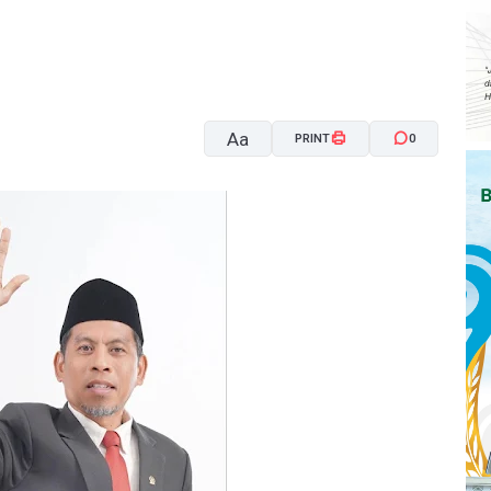
Aa
PRINT
0
A-
A+