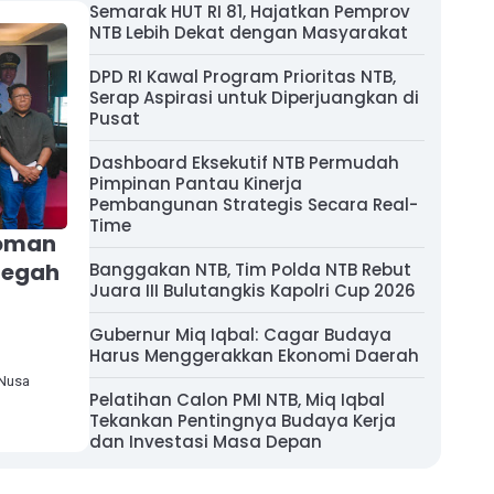
Semarak HUT RI 81, Hajatkan Pemprov
NTB Lebih Dekat dengan Masyarakat
DPD RI Kawal Program Prioritas NTB,
Serap Aspirasi untuk Diperjuangkan di
Pusat
Dashboard Eksekutif NTB Permudah
Pimpinan Pantau Kinerja
Pembangunan Strategis Secara Real-
Time
doman
cegah
Banggakan NTB, Tim Polda NTB Rebut
Juara III Bulutangkis Kapolri Cup 2026
Gubernur Miq Iqbal: Cagar Budaya
Harus Menggerakkan Ekonomi Daerah
 Nusa
Pelatihan Calon PMI NTB, Miq Iqbal
Tekankan Pentingnya Budaya Kerja
dan Investasi Masa Depan