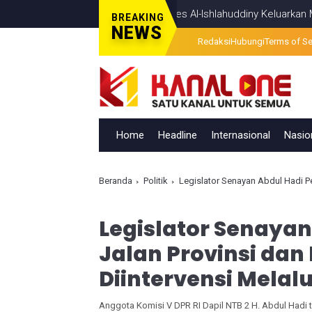
visi Temui Titik Terang, Ponpes Al-Ishlahuddiny Keluarkan Maklumlat
BREAKING
NEWS
Redaksi
Hubungi
Terms of Se
Home
Headline
Internasional
Nasio
Beranda
Politik
Legislator Senayan Abdul Hadi Perjuang
Legislator Senaya
Jalan Provinsi dan
Diintervensi Melal
Anggota Komisi V DPR RI Dapil NTB 2 H. Abdul Hadi t