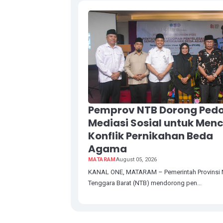
Pemprov NTB Dorong Pe
Mediasi Sosial untuk Men
Konflik Pernikahan Beda
Agama
MATARAM
August 05, 2026
KANAL ONE, MATARAM – Pemerintah Provinsi
Tenggara Barat (NTB) mendorong pen...