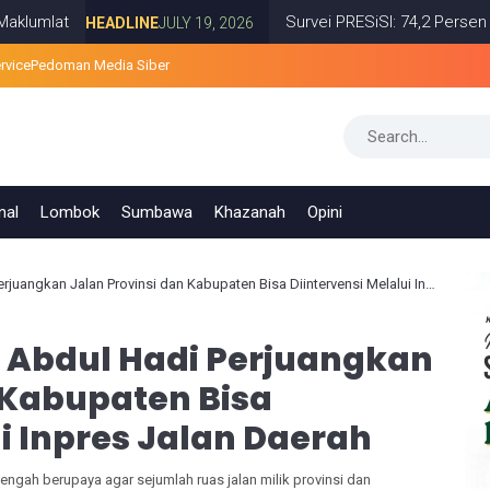
Survei PRESiSI: 74,2 Persen Warga P
HEADLINE
JULY 19, 2026
rvice
Pedoman Media Siber
nal
Lombok
Sumbawa
Khazanah
Opini
kan Jalan Provinsi dan Kabupaten Bisa Diintervensi Melalui Inpres Jalan Daerah
n Abdul Hadi Perjuangkan
 Kabupaten Bisa
ui Inpres Jalan Daerah
engah berupaya agar sejumlah ruas jalan milik provinsi dan