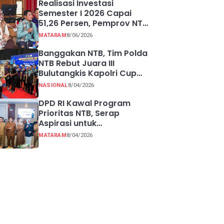
Realisasi Investasi
Semester I 2026 Capai
51,26 Persen, Pemprov NTB
Perkuat Pertumbuhan
MATARAM
8/06/2026
Ekonomi Inklusif melalui
UMKM
Banggakan NTB, Tim Polda
NTB Rebut Juara III
Bulutangkis Kapolri Cup
2026
NASIONAL
8/04/2026
DPD RI Kawal Program
Prioritas NTB, Serap
Aspirasi untuk
Diperjuangkan di Pusat
MATARAM
8/04/2026