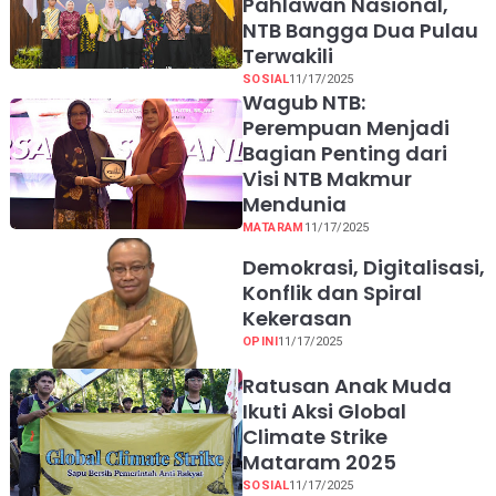
Pahlawan Nasional,
NTB Bangga Dua Pulau
Terwakili
SOSIAL
11/17/2025
Wagub NTB:
Perempuan Menjadi
Bagian Penting dari
Visi NTB Makmur
Mendunia
MATARAM
11/17/2025
Demokrasi, Digitalisasi,
Konflik dan Spiral
Kekerasan
OPINI
11/17/2025
Ratusan Anak Muda
Ikuti Aksi Global
Climate Strike
Mataram 2025
SOSIAL
11/17/2025