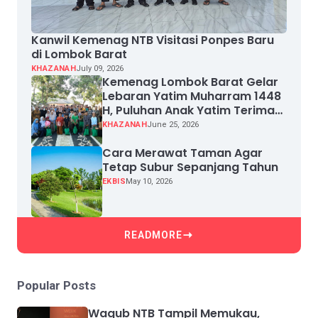
Kanwil Kemenag NTB Visitasi Ponpes Baru
di Lombok Barat
KHAZANAH
July 09, 2026
Kemenag Lombok Barat Gelar
Lebaran Yatim Muharram 1448
H, Puluhan Anak Yatim Terima
Santunan
KHAZANAH
June 25, 2026
Cara Merawat Taman Agar
Tetap Subur Sepanjang Tahun
EKBIS
May 10, 2026
READMORE
Popular Posts
Wagub NTB Tampil Memukau,