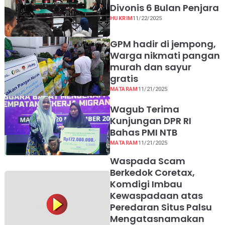
Divonis 6 Bulan Penjara
HUKRIM
11/22/2025
GPM hadir di jempong,
Warga nikmati pangan
murah dan sayur
gratis
MATARAM
11/21/2025
Wagub Terima
Kunjungan DPR RI
Bahas PMI NTB
MATARAM
11/21/2025
Waspada Scam
Berkedok Coretax,
Komdigi Imbau
Kewaspadaan atas
Peredaran Situs Palsu
Mengatasnamakan