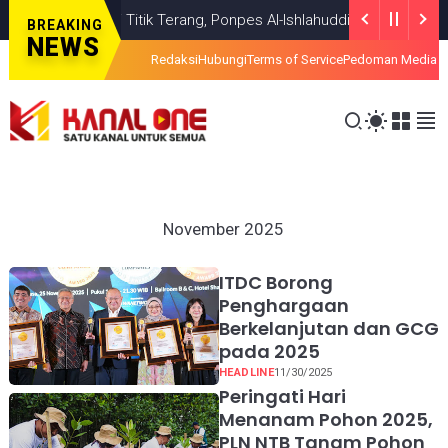
evisi Temui Titik Terang, Ponpes Al-Ishlahuddiny Keluarkan Maklumla
BREAKING
NEWS
Redaksi
Hubungi
Terms of Service
Pedoman Media S
November 2025
ITDC Borong
Penghargaan
Berkelanjutan dan GCG
pada 2025
HEADLINE
11/30/2025
Peringati Hari
Menanam Pohon 2025,
PLN NTB Tanam Pohon