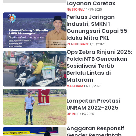
Layanan Coretax
NASIONAL
11/19/2025
Perluas Jaringan
Industri, SMKN 1
Gunungsari Capai 55
Iduka Mitra PKL
PENDIDIKAN
11/19/2025
Ops Zebra Rinjani 2025:
Polda NTB Gencarkan
Sosialisasi Tertib
Berlalu Lintas di
Mataram
MATARAM
11/19/2025
Lompatan Prestasi
UNRAM 2022-2025
OPINI
11/19/2025
Anggaran Responsif
Gender Pemerintah