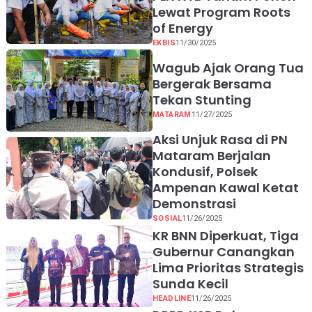
Lewat Program Roots
of Energy
EKBIS
11/30/2025
Wagub Ajak Orang Tua
Bergerak Bersama
Tekan Stunting
MATARAM
11/27/2025
Aksi Unjuk Rasa di PN
Mataram Berjalan
Kondusif, Polsek
Ampenan Kawal Ketat
Demonstrasi
SOSIAL
11/26/2025
KR BNN Diperkuat, Tiga
Gubernur Canangkan
Lima Prioritas Strategis
Sunda Kecil
HEADLINE
11/26/2025